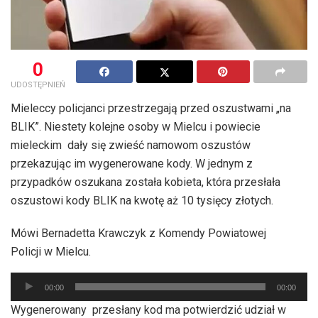
0
UDOSTĘPNIEŃ
Mieleccy policjanci przestrzegają przed oszustwami „na
BLIK”. Niestety kolejne osoby w Mielcu i powiecie
mieleckim dały się zwieść namowom oszustów
przekazując im wygenerowane kody. W jednym z
przypadków oszukana została kobieta, która przesłała
oszustowi kody BLIK na kwotę aż 10 tysięcy złotych.
Mówi Bernadetta Krawczyk z Komendy Powiatowej
Policji w Mielcu.
Odtwarzacz
00:00
00:00
plików
Wygenerowany przesłany kod ma potwierdzić udział w
dźwiękowych