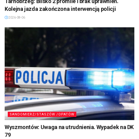
Tarnobrzeg: Blisko 2 promile i brak uprawnień.
Kolejna jazda zakończona interwencją policji
2026-08-06
SANDOMIERZ/STASZÓW /OPATÓW
Wyszmontów: Uwaga na utrudnienia. Wypadek na DK
79