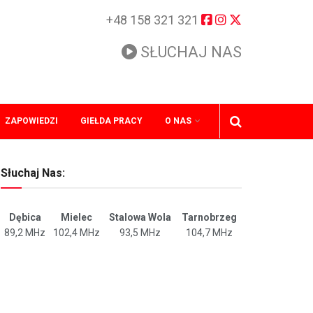
+48 158 321 321
SŁUCHAJ NAS
ZAPOWIEDZI
GIEŁDA PRACY
O NAS
Słuchaj Nas:
Dębica
Mielec
Stalowa Wola
Tarnobrzeg
89,2 MHz
102,4 MHz
93,5 MHz
104,7 MHz