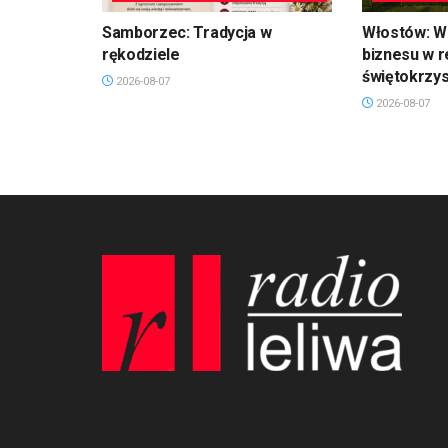
Samborzec: Tradycja w
Włostów: Wi
rękodziele
biznesu w r
świętokrzy
2026-08-07
2026-08-07