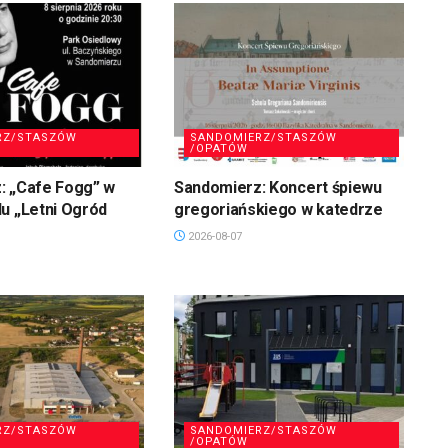
RZ/STASZÓW
SANDOMIERZ/STASZÓW
/OPATÓW
: „Cafe Fogg” w
Sandomierz: Koncert śpiewu
u „Letni Ogród
gregoriańskiego w katedrze
2026-08-07
RZ/STASZÓW
SANDOMIERZ/STASZÓW
/OPATÓW