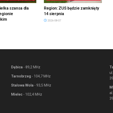
elka szansa dla
Region: ZUS będzie zamknięty
egionie
14 sierpnia
skim
2026-08-07
Dębica
- 89,2 MHz
T
ul
Tarnobrzeg
- 104,7 MHz
3
Stalowa Wola
- 93,5 MHz
M
al
Mielec
- 102,4 MHz
39