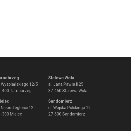
arnobrzeg
Stalowa Wola
. Wyspiańskiego 12/5
al. Jana Pawła II 25
9-400 Tarnobrzeg
37-450 Stalowa Wola
ielec
Sandomierz
. Niepodległości 12
ul. Wojska Polskiego 12
-300 Mielec
27-600 Sandomierz