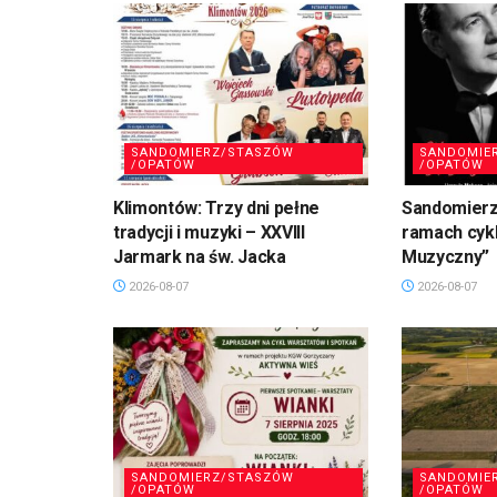
SANDOMIERZ/STASZÓW
SANDOMIE
/OPATÓW
/OPATÓW
Klimontów: Trzy dni pełne
Sandomierz
tradycji i muzyki – XXVIII
ramach cykl
Jarmark na św. Jacka
Muzyczny”
2026-08-07
2026-08-07
SANDOMIERZ/STASZÓW
SANDOMIE
/OPATÓW
/OPATÓW