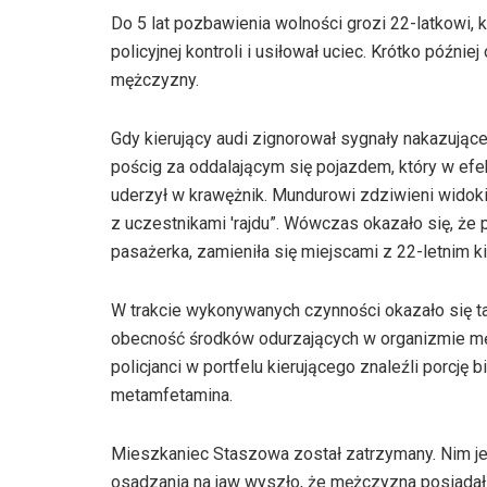
Do 5 lat pozbawienia wolności grozi 22-latkowi, 
policyjnej kontroli i usiłował uciec. Krótko późni
mężczyzny.
Gdy kierujący audi zignorował sygnały nakazujące 
pościg za oddalającym się pojazdem, który w efe
uderzył w krawężnik. Mundurowi zdziwieni widok
z uczestnikami 'rajdu”. Wówczas okazało się, że 
pasażerka, zamieniła się miejscami z 22-letnim ki
W trakcie wykonywanych czynności okazało się ta
obecność środków odurzających w organizmie mę
policjanci w portfelu kierującego znaleźli porcję 
metamfetamina.
Mieszkaniec Staszowa został zatrzymany. Nim jed
osadzania na jaw wyszło, że mężczyzna posiadał 