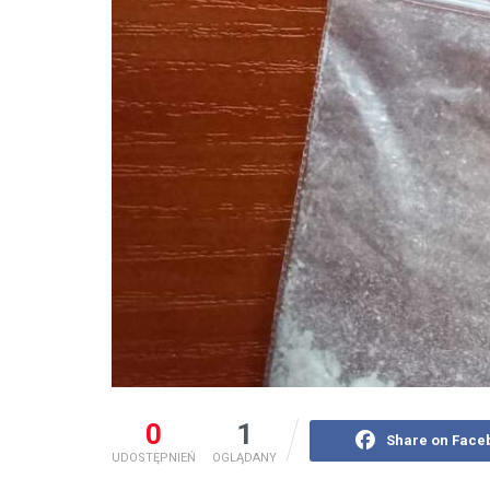
0
1
Share on Face
UDOSTĘPNIEŃ
OGLĄDANY