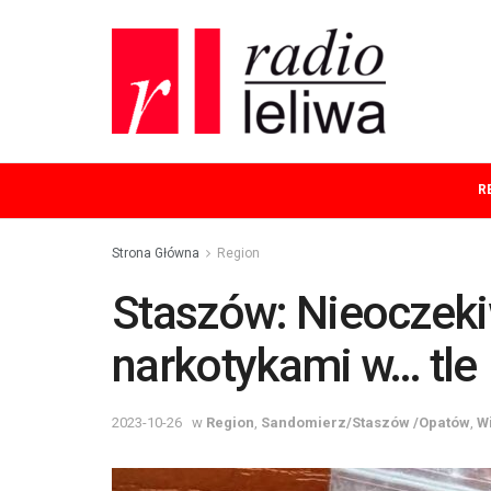
R
Strona Główna
Region
Staszów: Nieoczeki
narkotykami w… tle
2023-10-26
w
Region
,
Sandomierz/Staszów /Opatów
,
W