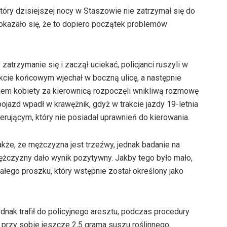
który dzisiejszej nocy w Staszowie nie zatrzymał się do
ej okazało się, że to dopiero początek problemów
zatrzymanie się i zaczął uciekać, policjanci ruszyli w
kcie końcowym wjechał w boczną ulicę, a następnie
iem kobiety za kierownicą rozpoczęli wnikliwą rozmowę
pojazd wpadł w krawężnik, gdyż w trakcie jazdy 19-letnia
erującym, który nie posiadał uprawnień do kierowania.
kże, że mężczyzna jest trzeźwy, jednak badanie na
żczyzny dało wynik pozytywny. Jakby tego było mało,
białego proszku, który wstępnie został określony jako
nak trafił do policyjnego aresztu, podczas procedury
przy sobie jeszcze 2,5 grama suszu roślinnego,