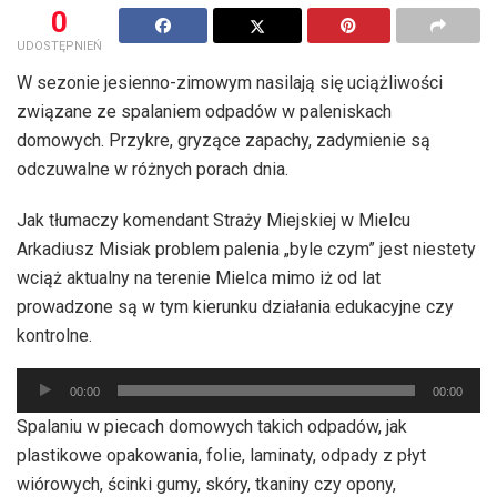
0
UDOSTĘPNIEŃ
W sezonie jesienno-zimowym nasilają się uciążliwości
związane ze spalaniem odpadów w paleniskach
domowych. Przykre, gryzące zapachy, zadymienie są
odczuwalne w różnych porach dnia.
Jak tłumaczy komendant Straży Miejskiej w Mielcu
Arkadiusz Misiak problem palenia „byle czym” jest niestety
wciąż aktualny na terenie Mielca mimo iż od lat
prowadzone są w tym kierunku działania edukacyjne czy
kontrolne.
Odtwarzacz
00:00
00:00
plików
Spalaniu w piecach domowych takich odpadów, jak
dźwiękowych
plastikowe opakowania, folie, laminaty, odpady z płyt
wiórowych, ścinki gumy, skóry, tkaniny czy opony,