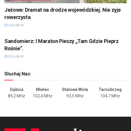
Jeżowe: Dramat na drodze wojewódzkiej. Nie zyje
rowerzysta
2026-08-09
SANDOMIERZ/STASZÓW /OPATÓW
Sandomierz: I Maraton Pieszy „Tam Gdzie Pieprz
Rośnie”.
2026-08-09
Słuchaj Nas:
Dębica
Mielec
Stalowa Wola
Tarnobrzeg
89,2 MHz
102,4 MHz
93,5 MHz
104,7 MHz