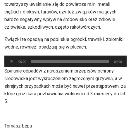
towarzyszy uwalnianie się do powietrza m.in. metali
ciężkich, dioksyn, furanów, czy też związków mających
bardzo negatywny wpływ na środowisko oraz zdrowie
człowieka, szkodliwych, często rakotwórczych.
Związki te opadają na pobliskie ogródki, trawniki, zbiorniki
wodne, również osadzają się w płucach.
Odtwarzacz
00:00
00:00
plików
Spalanie odpadów z naruszeniem przepisów ochrony
dźwiękowych
środowiska jest wykroczeniem zagrożonym grzywną, a w
skrajnych przypadkach może być nawet przestępstwem, za
które grozi kara pozbawienia wolności od 3 miesięcy do lat
5.
Tomasz Łępa