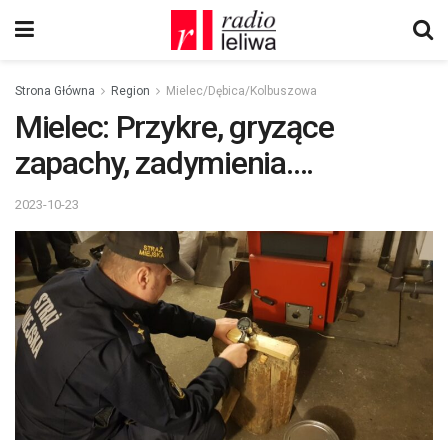
Strona Główna
Region
Mielec/Dębica/Kolbuszowa
Mielec: Przykre, gryzące
zapachy, zadymienia….
2023-10-23