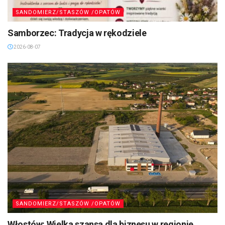
SANDOMIERZ/STASZÓW /OPATÓW
Samborzec: Tradycja w rękodziele
2026-08-07
SANDOMIERZ/STASZÓW /OPATÓW
Włostów: Wielka szansa dla biznesu w regionie