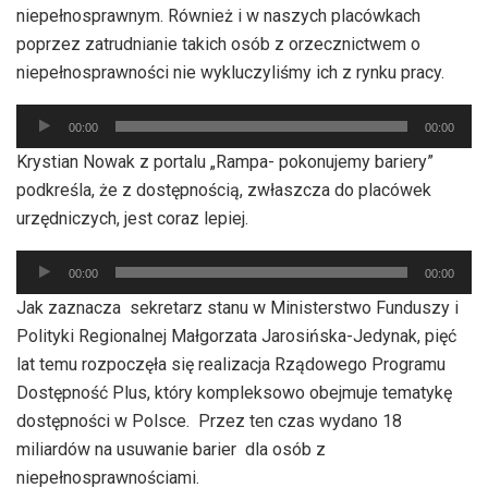
niepełnosprawnym. Również i w naszych placówkach
poprzez zatrudnianie takich osób z orzecznictwem o
niepełnosprawności nie wykluczyliśmy ich z rynku pracy.
Odtwarzacz
00:00
00:00
plików
Krystian Nowak z portalu „Rampa- pokonujemy bariery”
dźwiękowych
podkreśla, że z dostępnością, zwłaszcza do placówek
urzędniczych, jest coraz lepiej.
Odtwarzacz
00:00
00:00
plików
Jak zaznacza sekretarz stanu w Ministerstwo Funduszy i
dźwiękowych
Polityki Regionalnej Małgorzata Jarosińska-Jedynak, pięć
lat temu rozpoczęła się realizacja Rządowego Programu
Dostępność Plus, który kompleksowo obejmuje tematykę
dostępności w Polsce. Przez ten czas wydano 18
miliardów na usuwanie barier dla osób z
niepełnosprawnościami.