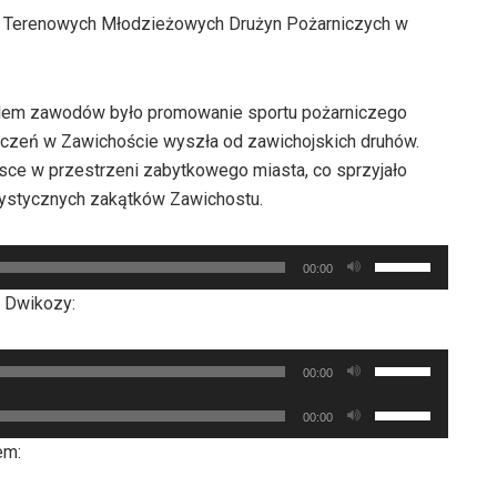
ch Terenowych Młodzieżowych Drużyn Pożarniczych w
lem zawodów było promowanie sportu pożarniczego
iczeń w Zawichoście wyszła od zawichojskich druhów.
sce w przestrzeni zabytkowego miasta, co sprzyjało
rystycznych zakątków Zawichostu.
Używaj
00:00
strzałek
P Dwikozy:
do
góry
Używaj
oraz
00:00
strzałek
do
Używaj
00:00
do
dołu
strzałek
góry
em:
aby
do
oraz
zwiększyć
góry