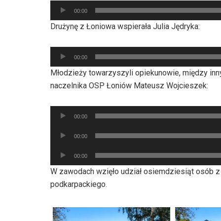
Odtwarzacz
00:00
plików
Drużynę z Łoniowa wspierała Julia Jędryka:
dźwiękowych
Odtwarzacz
00:00
plików
Młodzieży towarzyszyli opiekunowie, między inn
dźwiękowych
naczelnika OSP Łoniów Mateusz Wojcieszek:
Odtwarzacz
00:00
plików
Odtwarzacz
dźwiękowych
00:00
plików
Odtwarzacz
dźwiękowych
00:00
plików
W zawodach wzięło udział osiemdziesiąt osób z 
dźwiękowych
podkarpackiego.