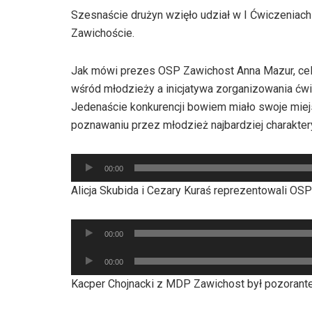
Szesnaście drużyn wzięło udział w I Ćwiczenia
Zawichoście.
Jak mówi prezes OSP Zawichost Anna Mazur, ce
wśród młodzieży a inicjatywa zorganizowania ćw
Jedenaście konkurencji bowiem miało swoje miej
poznawaniu przez młodzież najbardziej charakte
Odtwarzacz
00:00
plików
Alicja Skubida i Cezary Kuraś reprezentowali OS
dźwiękowych
Odtwarzacz
00:00
plików
Odtwarzacz
dźwiękowych
00:00
plików
Kacper Chojnacki z MDP Zawichost był pozorant
dźwiękowych