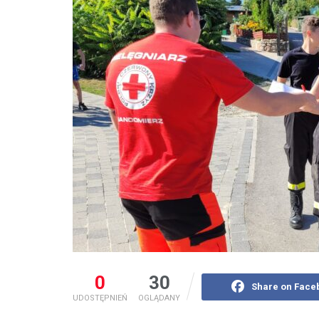
0
30
Share on Face
UDOSTĘPNIEŃ
OGLĄDANY