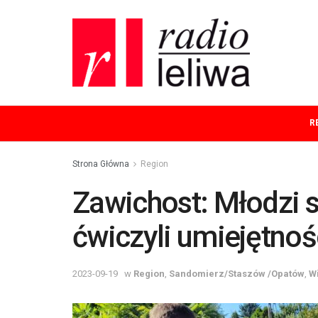
R
Strona Główna
Region
Zawichost: Młodzi s
ćwiczyli umiejętnoś
2023-09-19
w
Region
,
Sandomierz/Staszów /Opatów
,
W