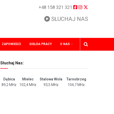
+48 158 321 321
SŁUCHAJ NAS
ZAPOWIEDZI
GIEŁDA PRACY
O NAS
Słuchaj Nas:
Dębica
Mielec
Stalowa Wola
Tarnobrzeg
89,2 MHz
102,4 MHz
93,5 MHz
104,7 MHz