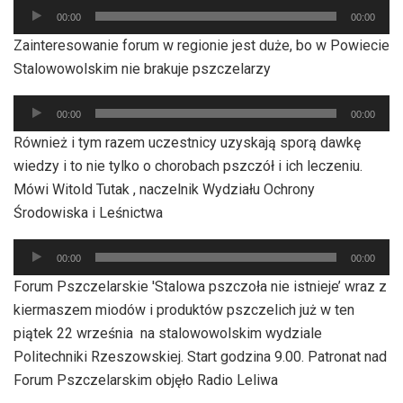
Odtwarzacz
00:00
00:00
plików
Zainteresowanie forum w regionie jest duże, bo w Powiecie
dźwiękowych
Stalowowolskim nie brakuje pszczelarzy
Odtwarzacz
00:00
00:00
plików
Również i tym razem uczestnicy uzyskają sporą dawkę
dźwiękowych
wiedzy i to nie tylko o chorobach pszczół i ich leczeniu.
Mówi Witold Tutak , naczelnik Wydziału Ochrony
Środowiska i Leśnictwa
Odtwarzacz
00:00
00:00
plików
Forum Pszczelarskie 'Stalowa pszczoła nie istnieje’ wraz z
dźwiękowych
kiermaszem miodów i produktów pszczelich już w ten
piątek 22 września na stalowowolskim wydziale
Politechniki Rzeszowskiej. Start godzina 9.00. Patronat nad
Forum Pszczelarskim objęło Radio Leliwa