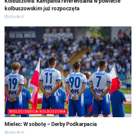
Kolbuszowa: Kampania referendalna w powiecie
kolbuszowskim już rozpoczęta
2026-08-07
MIELEC/DĘBICA/KOLBUSZOWA
Mielec: W sobotę – Derby Podkarpacia
2026-08-07