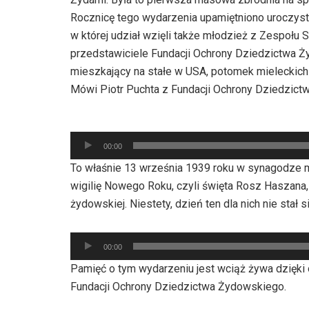
Rocznicę tego wydarzenia upamiętniono uroczyst
w której udział wzięli także młodzież z Zespołu 
przedstawiciele Fundacji Ochrony Dziedzictwa Ż
mieszkający na stałe w USA, potomek mieleckich
Mówi Piotr Puchta z Fundacji Ochrony Dziedzic
Odtwarzacz
00:00
plików
To właśnie 13 września 1939 roku w synagodze m
dźwiękowych
wigilię Nowego Roku, czyli święta Rosz Haszana, 
żydowskiej. Niestety, dzień ten dla nich nie stał s
Odtwarzacz
00:00
plików
Pamięć o tym wydarzeniu jest wciąż żywa dzięki 
dźwiękowych
Fundacji Ochrony Dziedzictwa Żydowskiego.