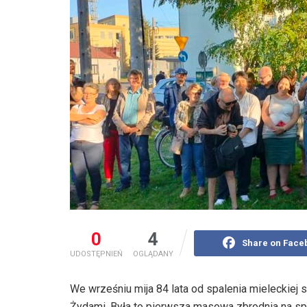
0
4
Share on Face
UDOSTĘPNIEŃ
OGLĄDANY
We wrześniu mija 84 lata od spalenia mieleckiej 
Żydami. Była to pierwsza masowa zbrodnia na sp