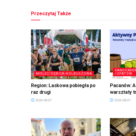
Przeczytaj Także
SANDOMIE
MIELEC/DĘBICA/KOLBUSZOWA
/OPATÓW
Region: Laskowa pobiegła po
Pacanów: A
raz drugi
warsztaty t
2026-08-07
2026-08-07