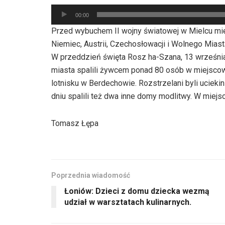
Odtwarzacz
00:00
plików
Przed wybuchem II wojny światowej w Mielcu mi
dźwiękowych
Niemiec, Austrii, Czechosłowacji i Wolnego Mia
W przeddzień święta Rosz ha-Szana, 13 września 
miasta spalili żywcem ponad 80 osób w miejscowej
lotnisku w Berdechowie. Rozstrzelani byli ucieki
dniu spalili też dwa inne domy modlitwy. W miej
Tomasz Łępa
Poprzednia wiadomość
Łoniów: Dzieci z domu dziecka wezmą
udział w warsztatach kulinarnych.