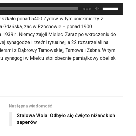
oraz
zmniejszyć
Używaj
do
00:00
głośność.
strzałek
dołu
eszkało ponad 5400 Żydów, w tym uciekinierzy z
do
aby
sta Gdańska, zaś w Rzochowie – ponad 1900.
góry
zwiększyć
1939 r., Niemcy zajęli Mielec. Zaraz po wkroczeniu do
oraz
lub
 synagodze i rzeźni rytualnej, a 22 rozstrzelali na
do
zmniejszyć
nierami z Dąbrowy Tarnowskiej, Tarnowa i Żabna. W tym
dołu
głośność.
scu synagogi w Mielcu stoi obecnie pamiątkowy obelisk.
aby
zwiększyć
lub
zmniejszyć
głośność.
Następna wiadomość
Stalowa Wola: Odbyło się święto niżańskich
saperów