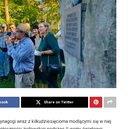
book
Share on Twitter
synagogi wraz z kilkudziesięcioma modlącymi się w niej
ołeczności żydowskiej podczas II wojny światowej.