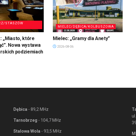
RZ/STASZÓW
MIELEC/DĘBICA/KOLBUSZOWA
 „Miasto, które
Mielec: „Gramy dla Anety”
ąć”. Nowa wystawa
2026-08-06
rskich podziemiach
Dębica
- 89,2 MHz
T
ul
Tarnobrzeg
- 104,7 MHz
3
Stalowa Wola
- 93,5 MHz
M