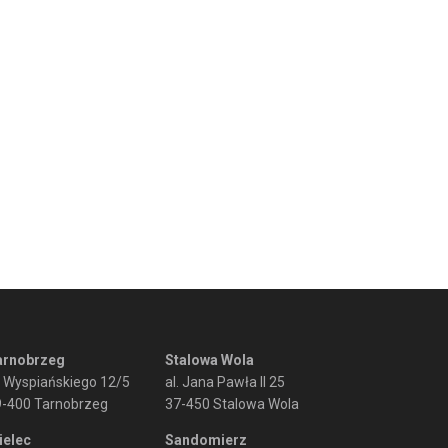
arnobrzeg
Stalowa Wola
. Wyspiańskiego 12/5
al. Jana Pawła II 25
9-400 Tarnobrzeg
37-450 Stalowa Wola
ielec
Sandomierz