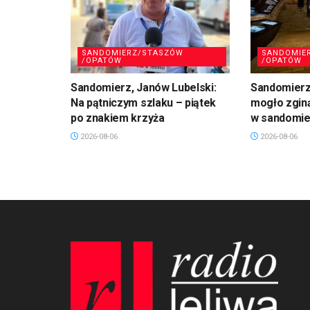
SANDOMIERZ/STASZÓW
SANDOMIE
/OPATÓW
/OPATÓW
Sandomierz, Janów Lubelski:
Sandomierz:
Na pątniczym szlaku – piątek
mogło zgin
po znakiem krzyża
w sandomie
2026-08-06
2026-08-06