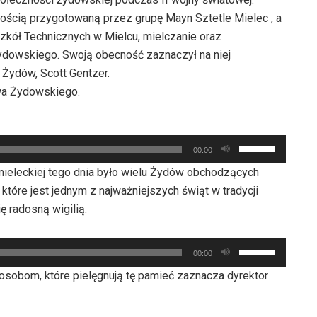
ością przygotowaną przez grupę Mayn Sztetle Mielec , a
Szkół Technicznych w Mielcu, mielczanie oraz
ydowskiego. Swoją obecność zaznaczył na niej
 Żydów, Scott Gentzer.
twa Żydowskiego.
Używaj
00:00
strzałek
ieleckiej tego dnia było wielu Żydów obchodzących
do
które jest jednym z najważniejszych świąt w tradycji
góry
ię radosną wigilią.
oraz
do
Używaj
dołu
00:00
strzałek
aby
osobom, które pielęgnują tę pamieć zaznacza dyrektor
do
zwiększyć
góry
lub