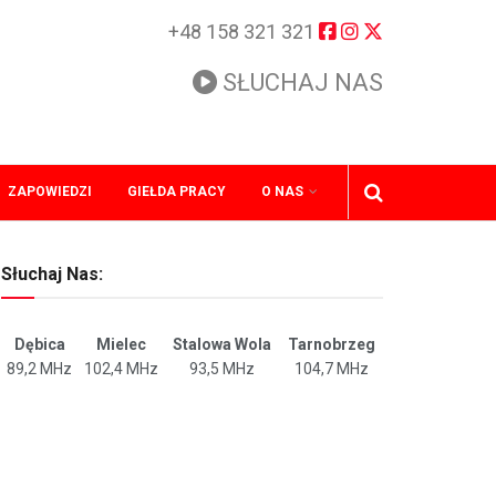
+48 158 321 321
SŁUCHAJ NAS
ZAPOWIEDZI
GIEŁDA PRACY
O NAS
Słuchaj Nas:
Dębica
Mielec
Stalowa Wola
Tarnobrzeg
89,2 MHz
102,4 MHz
93,5 MHz
104,7 MHz