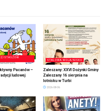
RZ/STASZÓW
STALOWA WOLA/NISKO
ktywny Pacanów –
Zaleszany: XXVI Dożynki Gminy
radycji ludowej
Zaleszany 16 sierpnia na
lotnisku w Turbi
2026-08-06