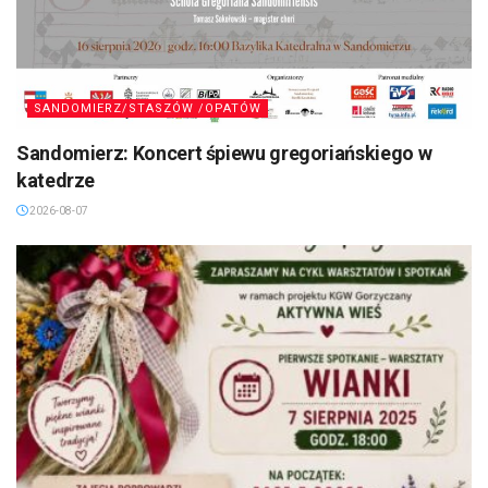
SANDOMIERZ/STASZÓW /OPATÓW
Sandomierz: Koncert śpiewu gregoriańskiego w
katedrze
2026-08-07