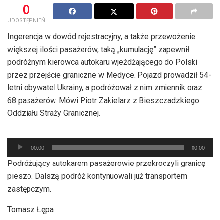
0
UDOSTĘPNIEŃ
Ingerencja w dowód rejestracyjny, a także przewożenie
większej ilości pasażerów, taką „kumulację” zapewnił
podróżnym kierowca autokaru wjeżdżającego do Polski
przez przejście graniczne w Medyce. Pojazd prowadził 54-
letni obywatel Ukrainy, a podróżował z nim zmiennik oraz
68 pasażerów. Mówi Piotr Zakielarz z Bieszczadzkiego
Oddziału Straży Granicznej.
Odtwarzacz
00:00
00:00
plików
Podróżujący autokarem pasażerowie przekroczyli granicę
dźwiękowych
pieszo. Dalszą podróż kontynuowali już transportem
zastępczym.
Tomasz Łępa