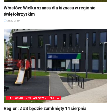
Włostów: Wielka szansa dla biznesu w regionie
świętokrzyskim
2026-08-07
SANDOMIERZ/STASZÓW /OPATÓW
Region: ZUS będzie zamknięty 14 sierpnia