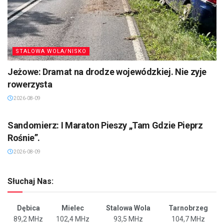
STALOWA WOLA/NISKO
Jeżowe: Dramat na drodze wojewódzkiej. Nie zyje
rowerzysta
2026-08-09
SANDOMIERZ/STASZÓW /OPATÓW
Sandomierz: I Maraton Pieszy „Tam Gdzie Pieprz
Rośnie”.
2026-08-09
Słuchaj Nas:
Dębica
Mielec
Stalowa Wola
Tarnobrzeg
89,2 MHz
102,4 MHz
93,5 MHz
104,7 MHz