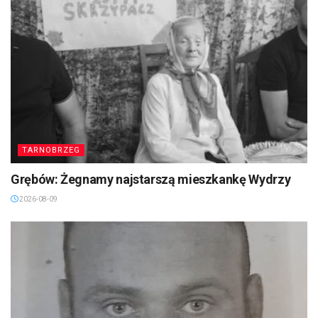
TARNOBRZEG
Grębów: Żegnamy najstarszą mieszkankę Wydrzy
2026-08-09