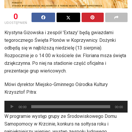
0
UDOSTĘPNIEŃ
Krystyna Giżowska i zespół 'Extazy’ będą gwiazdami
tegorocznego Święta Plonów w Koprzywnicy. Dożynki
odbędą się w najbliższą niedzielę (13 sierpnia).
Rozpocznie je o 14 00 w kościele św. Floriana msza święta
dziękczynna. Po niej na stadionie część oficjalna i
prezentacje grup wieńcowych.
Mówi dyrektor Miejsko-Gminnego Ośrodka Kultury
Krzysztof Pitra:
Odtwarzacz
00:00
00:00
plików
W programie występ grupy ze Środowiskowego Domu
dźwiękowych
Samopomocy w Krzcinie, konkurs na sołtysa roku i
najpiękniejszy wieniec, występ zespołu ludowego