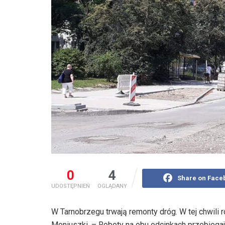
0
4
Share on Face
UDOSTĘPNIEŃ
OGLĄDANY
W Tarnobrzegu trwają remonty dróg. W tej chwili
Moniuszki. – Roboty na obu odcinkach przebieg