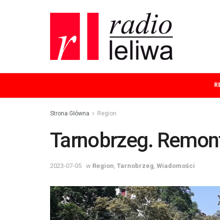
R
Strona Główna
Region
Tarnobrzeg. Remont
2023-07-05
w
Region
,
Tarnobrzeg
,
Wiadomości