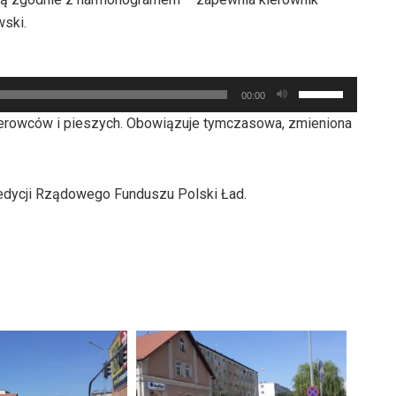
wski.
Używaj
00:00
strzałek
ierowców i pieszych. Obowiązuje tymczasowa, zmieniona
do
góry
oraz
 edycji Rządowego Funduszu Polski Ład.
do
dołu
aby
zwiększyć
lub
zmniejszyć
głośność.