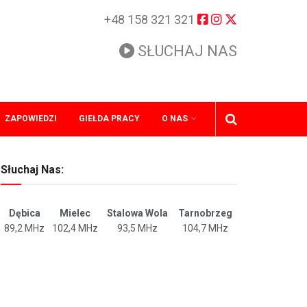
+48 158 321 321
SŁUCHAJ NAS
ZAPOWIEDZI
GIEŁDA PRACY
O NAS
Słuchaj Nas:
Dębica
Mielec
Stalowa Wola
Tarnobrzeg
89,2 MHz
102,4 MHz
93,5 MHz
104,7 MHz