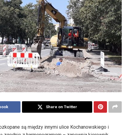
book
Share on Twitter
 rozkopane są między innymi ulice Kochanowskiego i
ają zgodnie z harmonogramem – zapewnia kierownik