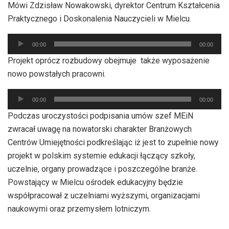
Mówi Zdzisław Nowakowski, dyrektor Centrum Kształcenia
Praktycznego i Doskonalenia Nauczycieli w Mielcu.
Odtwarzacz
00:00
00:00
plików
Projekt oprócz rozbudowy obejmuje także wyposażenie
dźwiękowych
nowo powstałych pracowni.
Odtwarzacz
00:00
00:00
plików
Podczas uroczystości podpisania umów szef MEiN
dźwiękowych
zwracał uwagę na nowatorski charakter Branżowych
Centrów Umiejętności podkreślając iż jest to zupełnie nowy
projekt w polskim systemie edukacji łączący szkoły,
uczelnie, organy prowadzące i poszczególne branże.
Powstający w Mielcu ośrodek edukacyjny będzie
współpracował z uczelniami wyższymi, organizacjami
naukowymi oraz przemysłem lotniczym.