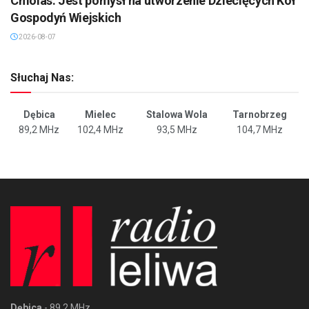
Cmolas: Jest pomysł na utworzenie Dziecięcych Kół
Gospodyń Wiejskich
2026-08-07
Słuchaj Nas:
Dębica
Mielec
Stalowa Wola
Tarnobrzeg
89,2 MHz
102,4 MHz
93,5 MHz
104,7 MHz
Dębica
- 89,2 MHz