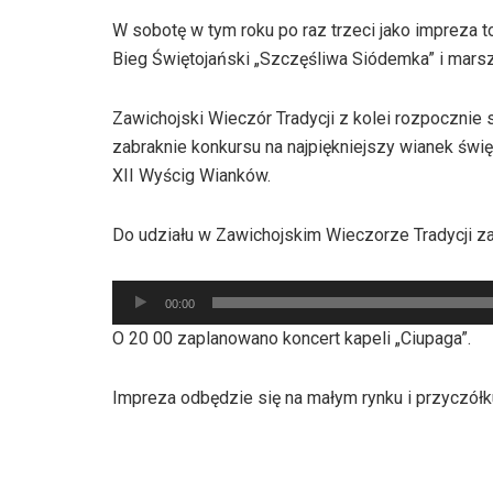
W sobotę w tym roku po raz trzeci jako impreza
Bieg Świętojański „Szczęśliwa Siódemka” i marsz 
Zawichojski Wieczór Tradycji z kolei rozpocznie
zabraknie konkursu na najpiękniejszy wianek świę
XII Wyścig Wianków.
Do udziału w Zawichojskim Wieczorze Tradycji z
Odtwarzacz
00:00
plików
O 20 00 zaplanowano koncert kapeli „Ciupaga”.
dźwiękowych
Impreza odbędzie się na małym rynku i przyczó