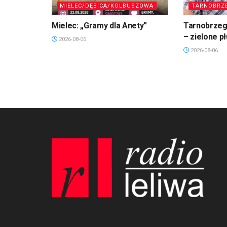
MIELEC/DĘBICA/KOLBUSZOWA
TARNOBRZ
Mielec: „Gramy dla Anety”
Tarnobrzeg.
– zielone p
2026-08-06
2026-08-06