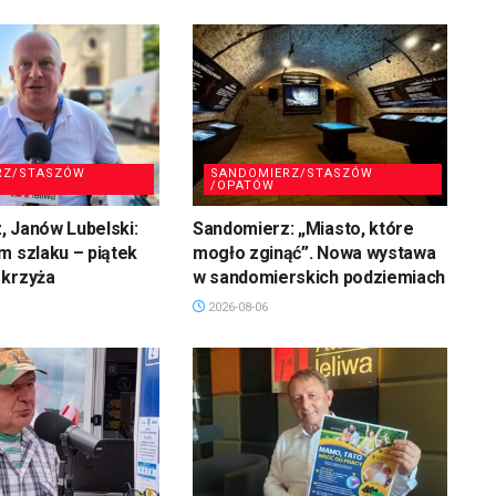
RZ/STASZÓW
SANDOMIERZ/STASZÓW
/OPATÓW
 Janów Lubelski:
Sandomierz: „Miasto, które
m szlaku – piątek
mogło zginąć”. Nowa wystawa
 krzyża
w sandomierskich podziemiach
2026-08-06