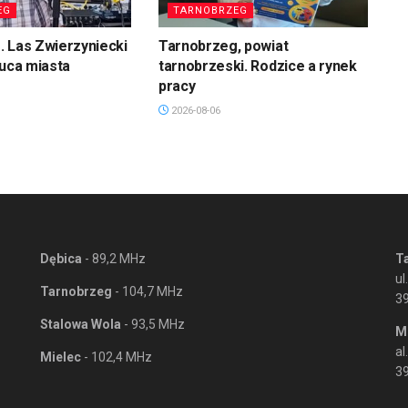
EG
TARNOBRZEG
 Las Zwierzyniecki
Tarnobrzeg, powiat
łuca miasta
tarnobrzeski. Rodzice a rynek
pracy
2026-08-06
Dębica
- 89,2 MHz
T
ul
Tarnobrzeg
- 104,7 MHz
3
Stalowa Wola
- 93,5 MHz
M
al
Mielec
- 102,4 MHz
39