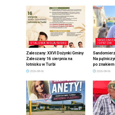
SANDOMIE
STALOWA WOLA/NISKO
/OPATÓW
Zaleszany: XXVI Dożynki Gminy
Sandomierz,
Zaleszany 16 sierpnia na
Na pątniczy
lotnisku w Turbi
po znakiem
2026-08-06
2026-08-06