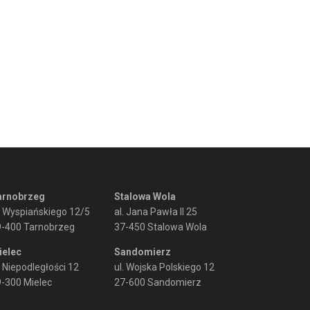
arnobrzeg
Stalowa Wola
. Wyspiańskiego 12/5
al. Jana Pawła II 25
9-400 Tarnobrzeg
37-450 Stalowa Wola
ielec
Sandomierz
. Niepodległości 12
ul. Wojska Polskiego 12
-300 Mielec
27-600 Sandomierz