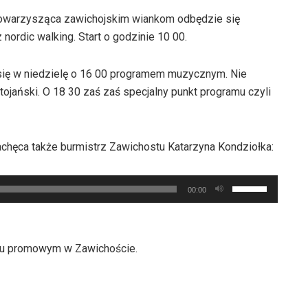
 towarzysząca zawichojskim wiankom odbędzie się
nordic walking. Start o godzinie 10 00.
 się w niedzielę o 16 00 programem muzycznym. Nie
tojański. O 18 30 zaś zaś specjalny punkt programu czyli
achęca także burmistrz Zawichostu Katarzyna Kondziołka:
Używaj
00:00
strzałek
do
góry
łku promowym w Zawichoście.
oraz
do
dołu