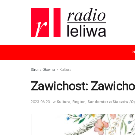
R
Strona Główna
Kultura
Zawichost: Zawichoj
2023-06-23
w
Kultura
,
Region
,
Sandomierz/Staszów /O