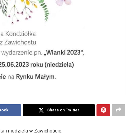
book
Share on Twitter
ta i niedziela w Zawichoście.