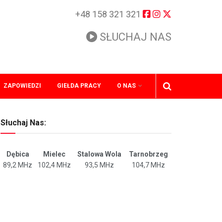
+48 158 321 321
SŁUCHAJ NAS
ZAPOWIEDZI
GIEŁDA PRACY
O NAS
Słuchaj Nas:
Dębica
Mielec
Stalowa Wola
Tarnobrzeg
89,2 MHz
102,4 MHz
93,5 MHz
104,7 MHz