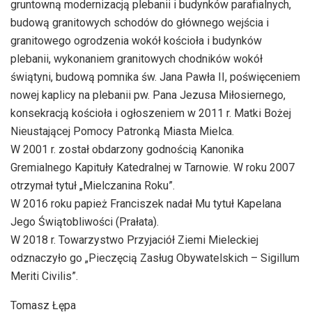
gruntowną modernizacją plebanii i budynków parafialnych,
budową granitowych schodów do głównego wejścia i
granitowego ogrodzenia wokół kościoła i budynków
plebanii, wykonaniem granitowych chodników wokół
świątyni, budową pomnika św. Jana Pawła II, poświęceniem
nowej kaplicy na plebanii pw. Pana Jezusa Miłosiernego,
konsekracją kościoła i ogłoszeniem w 2011 r. Matki Bożej
Nieustającej Pomocy Patronką Miasta Mielca.
W 2001 r. został obdarzony godnością Kanonika
Gremialnego Kapituły Katedralnej w Tarnowie. W roku 2007
otrzymał tytuł „Mielczanina Roku”.
W 2016 roku papież Franciszek nadał Mu tytuł Kapelana
Jego Świątobliwości (Prałata).
W 2018 r. Towarzystwo Przyjaciół Ziemi Mieleckiej
odznaczyło go „Pieczęcią Zasług Obywatelskich – Sigillum
Meriti Civilis”.
Tomasz Łępa