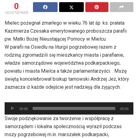
0
UDOSTĘPNIEŃ
Mielec pożegnał zmarłego w wieku 76 lat śp. ks. prałata
Kazimierza Czesaka emerytowanego proboszcza parafii
pw. Matki Bożej Nieustającej Pomocy w Mielcu.
W parafii na Osiedlu na liturgii pogrzebowej razem z
rodziną zgromadzili się mieszkańcy miasta i parafianie,
władze samorządowe województwa podkarpackiego,
powiatu i miasta Mielca a także parlamentarzyści. . Mszę
świętą koncelebrował biskup tarnowski Andrzej Jeż, który
zaznacza iż każde odejście jest nadzieją dla żyjących.
Odtwarzacz
00:00
00:00
plików
Swoje podziękowanie za tworzenie i współpracę z
dźwiękowych
samorządem i lokalna społecznością wyraził podczas
mszy pogrzebowej m.in. marszałek podkarpacki,