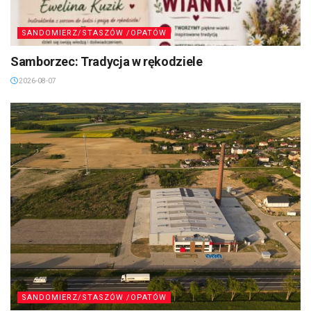
SANDOMIERZ/STASZÓW /OPATÓW
Samborzec: Tradycja w rękodziele
2026-08-07
SANDOMIERZ/STASZÓW /OPATÓW