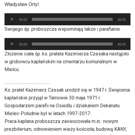
Władysław Ortyl.
Odtwarzacz
00:00
00:00
plików
Swojego śp. proboszcza wspominają także i parafianie.
dźwiękowych
Odtwarzacz
00:00
00:00
plików
Złożenie ciała śp. ks. prałata Kazimierza Czesaka nastąpiło
dźwiękowych
w grobowcu kapłańskim na cmentarzu komunalnym w
Mielcu.
………………………………………
Ks. prałat Kazimierz Czesak urodził się w 1947 r. Święcenia
kapłańskie przyjął w Tarnowie 30 maja 1971 r.
Gospodarzem parafii na Osiedlu i dziekanem Dekanatu
Mielec-Południe był w latach 1997-2017.
Praca kapłana proboszcza zaowocowała m.in.: nowym
prezbiterium, odnowieniem wieży kościoła, budową KANY,