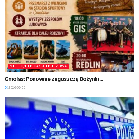
MIELEC/DĘBICA/KOLBUSZOWA
Cmolas: Ponownie zagoszczą Dożynki…
2026-08-06