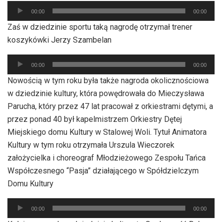
Odtwarzacz
00:00
00:00
plików
Zaś w dziedzinie sportu taką nagrodę otrzymał trener
dźwiękowych
koszykówki Jerzy Szambelan
Odtwarzacz
00:00
00:00
plików
Nowością w tym roku była także nagroda okolicznościowa
dźwiękowych
w dziedzinie kultury, która powędrowała do Mieczysława
Parucha, który przez 47 lat pracował z orkiestrami dętymi, a
przez ponad 40 był kapelmistrzem Orkiestry Dętej
Miejskiego domu Kultury w Stalowej Woli. Tytuł Animatora
Kultury w tym roku otrzymała Urszula Wieczorek
założycielka i choreograf Młodzieżowego Zespołu Tańca
Współczesnego “Pasja” działającego w Spółdzielczym
Domu Kultury
Odtwarzacz
00:00
00:00
plików