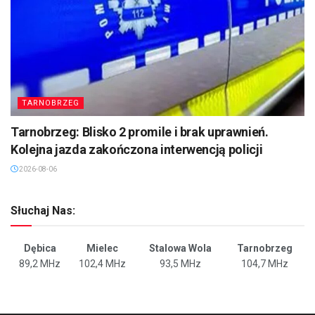
TARNOBRZEG
Tarnobrzeg: Blisko 2 promile i brak uprawnień.
Kolejna jazda zakończona interwencją policji
2026-08-06
Słuchaj Nas:
Dębica
Mielec
Stalowa Wola
Tarnobrzeg
89,2 MHz
102,4 MHz
93,5 MHz
104,7 MHz