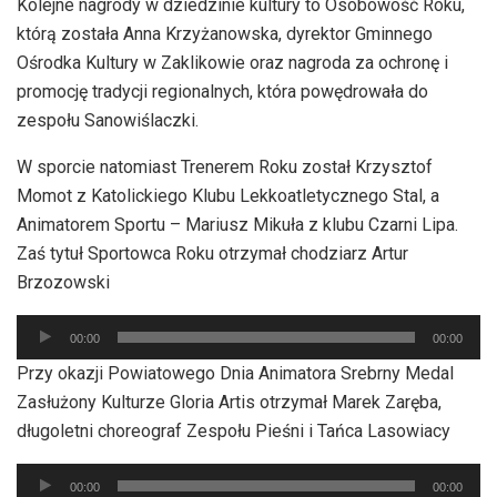
Kolejne nagrody w dziedzinie kultury to Osobowość Roku,
dźwiękowych
którą została Anna Krzyżanowska, dyrektor Gminnego
Ośrodka Kultury w Zaklikowie oraz nagroda za ochronę i
promocję tradycji regionalnych, która powędrowała do
zespołu Sanowiślaczki.
W sporcie natomiast Trenerem Roku został Krzysztof
Momot z Katolickiego Klubu Lekkoatletycznego Stal, a
Animatorem Sportu – Mariusz Mikuła z klubu Czarni Lipa.
Zaś tytuł Sportowca Roku otrzymał chodziarz Artur
Brzozowski
Odtwarzacz
00:00
00:00
plików
Przy okazji Powiatowego Dnia Animatora Srebrny Medal
dźwiękowych
Zasłużony Kulturze Gloria Artis otrzymał Marek Zaręba,
długoletni choreograf Zespołu Pieśni i Tańca Lasowiacy
Odtwarzacz
00:00
00:00