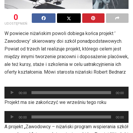
0
UDOSTĘPNIEŃ
W powiecie niżańskim powoli dobiega końca projekt ’
Zawodowcy’ skierowany doi szkół ponadpodstawowych.
Powiat od trzech lat realizuje projekt, którego celem jest
między innymi tworzenie pracowni i doposażenie placówek,
ale też kursy, staże i szkolenia w celu uatrakcyjnienia ich
oferty kształcenia. Mówi starosta niżański Robert Bednarz
Odtwarzacz
00:00
00:00
plików
Projekt ma sie zakończyć we wrześniu tego roku
dźwiękowych
Odtwarzacz
00:00
00:00
plików
A projekt „Zawodowcy – niżański program wspierania szkół
dźwiękowych