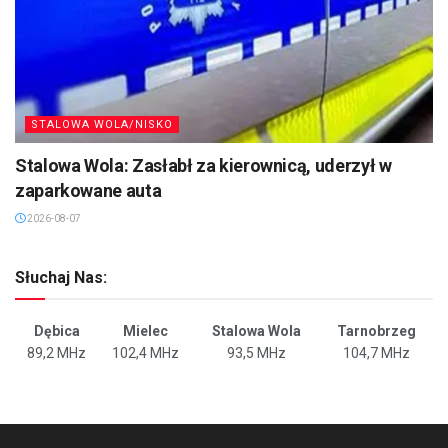
STALOWA WOLA/NISKO
Stalowa Wola: Zasłabł za kierownicą, uderzył w
zaparkowane auta
2026-08-07
Słuchaj Nas:
Dębica
Mielec
Stalowa Wola
Tarnobrzeg
89,2 MHz
102,4 MHz
93,5 MHz
104,7 MHz