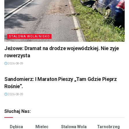
STALOWA WOLA/NISKO
Jeżowe: Dramat na drodze wojewódzkiej. Nie zyje
rowerzysta
2026-08-09
SANDOMIERZ/STASZÓW /OPATÓW
Sandomierz: I Maraton Pieszy „Tam Gdzie Pieprz
Rośnie”.
2026-08-09
Słuchaj Nas:
Dębica
Mielec
Stalowa Wola
Tarnobrzeg