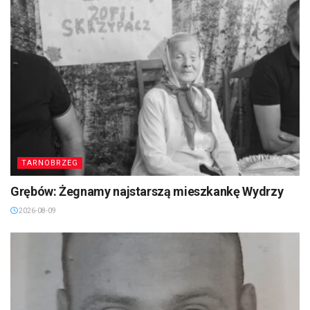
TARNOBRZEG
Grębów: Żegnamy najstarszą mieszkankę Wydrzy
2026-08-09