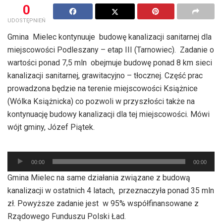
0
UDOSTĘPNIEŃ
Gmina Mielec kontynuuje budowę kanalizacji sanitarnej dla
miejscowości Podleszany – etap III (Tarnowiec). Zadanie o
wartości ponad 7,5 mln obejmuje budowę ponad 8 km sieci
kanalizacji sanitarnej, grawitacyjno – tłocznej. Część prac
prowadzona będzie na terenie miejscowości Książnice
(Wólka Książnicka) co pozwoli w przyszłości także na
kontynuację budowy kanalizacji dla tej miejscowości. Mówi
wójt gminy, Józef Piątek.
Odtwarzacz
00:00
00:00
plików
Gmina Mielec na same działania związane z budową
dźwiękowych
kanalizacji w ostatnich 4 latach, przeznaczyła ponad 35 mln
zł. Powyższe zadanie jest w 95% współfinansowane z
Rządowego Funduszu Polski Ład.