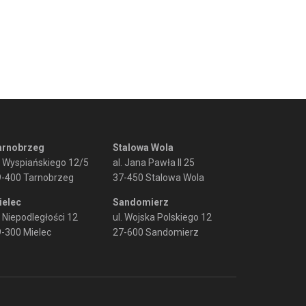
arnobrzeg
Stalowa Wola
. Wyspiańskiego 12/5
al. Jana Pawła II 25
9-400 Tarnobrzeg
37-450 Stalowa Wola
ielec
Sandomierz
. Niepodległości 12
ul. Wojska Polskiego 12
-300 Mielec
27-600 Sandomierz