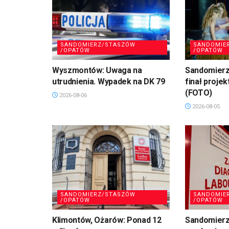
SANDOMIERZ/STASZÓW
SANDOMIE
/OPATÓW
/OPATÓW
Wyszmontów: Uwaga na
Sandomierz
utrudnienia. Wypadek na DK 79
finał projek
(FOTO)
2026-08-06
2026-08-05
SANDOMIERZ/STASZÓW
SANDOMIE
/OPATÓW
/OPATÓW
Klimontów, Ożarów: Ponad 12
Sandomierz