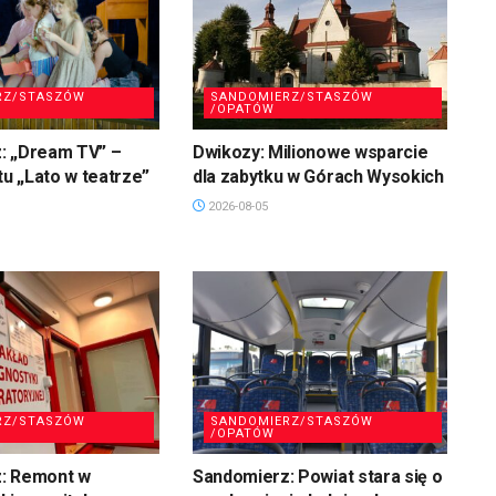
RZ/STASZÓW
SANDOMIERZ/STASZÓW
/OPATÓW
: „Dream TV” –
Dwikozy: Milionowe wsparcie
tu „Lato w teatrze”
dla zabytku w Górach Wysokich
2026-08-05
RZ/STASZÓW
SANDOMIERZ/STASZÓW
/OPATÓW
: Remont w
Sandomierz: Powiat stara się o