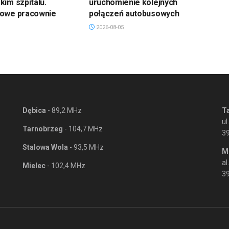
im szpitalu.
uruchomienie kolejnych
owe pracownie
połączeń autobusowych
2026-08-05
Dębica
- 89,2 MHz
T
ul
Tarnobrzeg
- 104,7 MHz
3
Stalowa Wola
- 93,5 MHz
M
al
Mielec
- 102,4 MHz
39