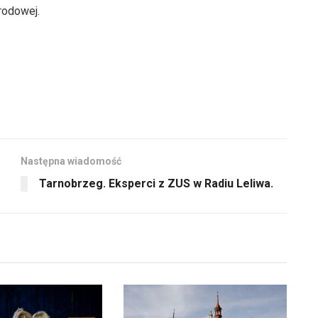
góry
zmniejszyć
rodowej.
oraz
głośność.
do
dołu
aby
zwiększyć
lub
zmniejszyć
głośność.
Następna wiadomość
Tarnobrzeg. Eksperci z ZUS w Radiu Leliwa.