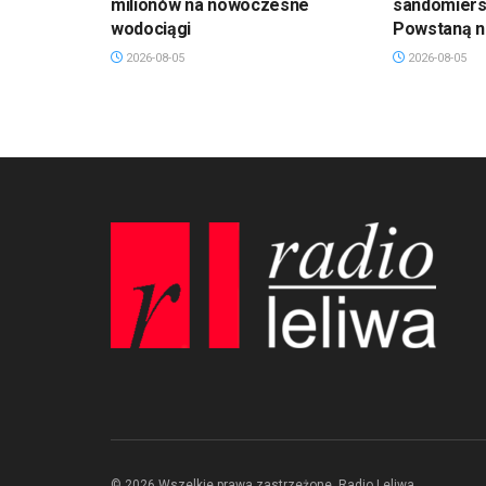
milionów na nowoczesne
sandomiersk
wodociągi
Powstaną n
2026-08-05
2026-08-05
© 2026 Wszelkie prawa zastrzeżone. Radio Leliwa