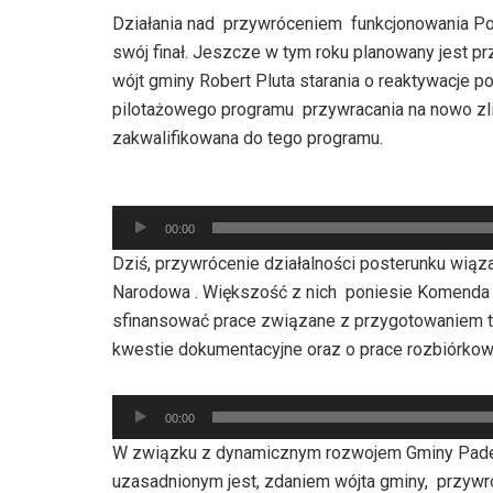
Działania nad przywróceniem funkcjonowania P
swój finał. Jeszcze w tym roku planowany jest pr
wójt gminy Robert Pluta starania o reaktywacje p
pilotażowego programu przywracania na nowo zl
zakwalifikowana do tego programu.
Odtwarzacz
00:00
plików
Dziś, przywrócenie działalności posterunku wią
dźwiękowych
Narodowa . Większość z nich poniesie Komenda G
sfinansować prace związane z przygotowaniem t
kwestie dokumentacyjne oraz o prace rozbiórkow
Odtwarzacz
00:00
plików
W związku z dynamicznym rozwojem Gminy Pad
dźwiękowych
uzasadnionym jest, zdaniem wójta gminy, przywr