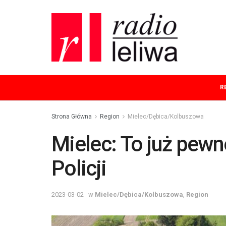
R
Strona Główna
Region
Mielec/Dębica/Kolbuszowa
Mielec: To już pewn
Policji
2023-03-02
w
Mielec/Dębica/Kolbuszowa
,
Region