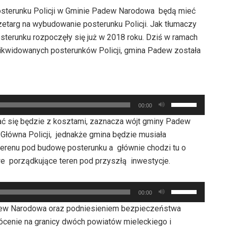
osterunku Policji w Gminie Padew Narodowa będą mieć
zetarg na wybudowanie posterunku Policji. Jak tłumaczy
osterunku rozpoczęły się już w 2018 roku. Dziś w ramach
ikwidowanych posterunków Policji, gmina Padew została
Używaj
00:00
strzałek
zać się będzie z kosztami, zaznacza wójt gminy Padew
do
łówna Policji, jednakże gmina będzie musiała
góry
erenu pod budowę posterunku a głównie chodzi tu o
oraz
e porządkujące teren pod przyszłą inwestycje.
do
dołu
Używaj
aby
00:00
strzałek
zwiększyć
ew Narodowa oraz podniesieniem bezpieczeństwa
do
lub
ócenie na granicy dwóch powiatów mieleckiego i