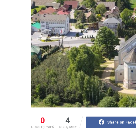
0
4
Share on Face
UDOSTĘPNIEŃ
OGLĄDANY