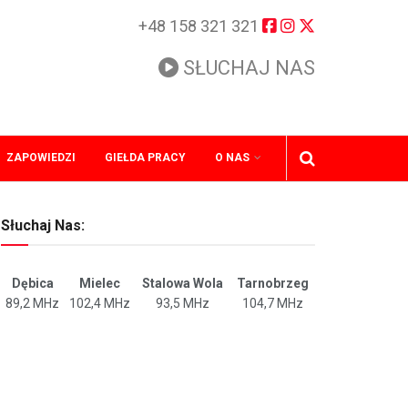
+48 158 321 321
SŁUCHAJ NAS
ZAPOWIEDZI
GIEŁDA PRACY
O NAS
Słuchaj Nas:
Dębica
Mielec
Stalowa Wola
Tarnobrzeg
89,2 MHz
102,4 MHz
93,5 MHz
104,7 MHz