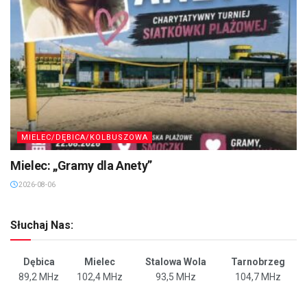
MIELEC/DĘBICA/KOLBUSZOWA
Mielec: „Gramy dla Anety”
2026-08-06
Słuchaj Nas:
Dębica
Mielec
Stalowa Wola
Tarnobrzeg
89,2 MHz
102,4 MHz
93,5 MHz
104,7 MHz