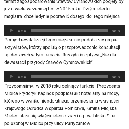
temat zagospodarowania Stawów Cyranowskich podjęty był
już o wiele wcześniej bo w 2015 roku. Dziś mielecki
magistra chce jedynie poprawić dostęp do tego miejsca.
Odtwarzacz
00:00
00:00
plików
Pomysł rewitalizacji tego miejsca nie podoba się grupie
dźwiękowych
aktywistów, którzy apelują o przeprowadzenie konsultacji
społecznych w tym temacie. Ruszyła inicjatywa „Nie dla
dewastacji przyrody Stawów Cyranowskich”.
Odtwarzacz
00:00
00:00
plików
Przypomnijmy, w 2018 roku pełniący funkcje Prezydenta
dźwiękowych
Mielca Fryderyk Kapinos podpisał akt notarialny na mocy,
którego w wyniku nieodpłatnego przeniesienia własności
Krajowego Ośrodka Wsparcia Rolnictwa, Gmina Miejska
Mielec stała się właścicielem działki o pow. blisko 9 ha
położonej w Mielcu przy ulicy Partyzantów.