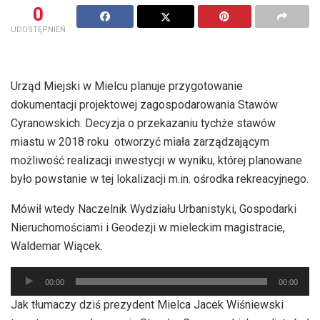
0
UDOSTĘPNIEŃ
Urząd Miejski w Mielcu planuje przygotowanie
dokumentacji projektowej zagospodarowania Stawów
Cyranowskich. Decyzja o przekazaniu tychże stawów
miastu w 2018 roku otworzyć miała zarządzającym
możliwość realizacji inwestycji w wyniku, której planowane
było powstanie w tej lokalizacji m.in. ośrodka rekreacyjnego.
Mówił wtedy Naczelnik Wydziału Urbanistyki, Gospodarki
Nieruchomościami i Geodezji w mieleckim magistracie,
Waldemar Wiącek.
Odtwarzacz
00:00
00:00
plików
Jak tłumaczy dziś prezydent Mielca Jacek Wiśniewski
dźwiękowych