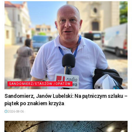
SANDOMIERZ/STASZÓW /OPATÓW
Sandomierz, Janów Lubelski: Na pątniczym szlaku –
piątek po znakiem krzyża
2026-08-06