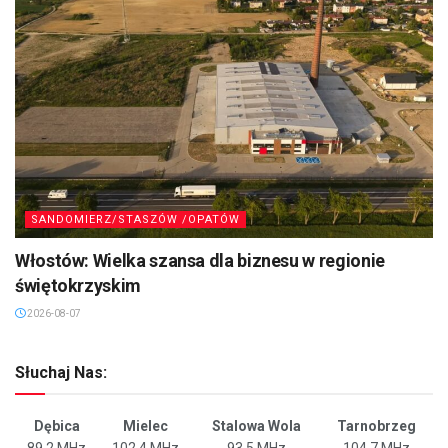
SANDOMIERZ/STASZÓW /OPATÓW
Włostów: Wielka szansa dla biznesu w regionie
świętokrzyskim
2026-08-07
Słuchaj Nas:
Dębica
Mielec
Stalowa Wola
Tarnobrzeg
89,2 MHz
102,4 MHz
93,5 MHz
104,7 MHz