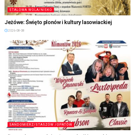
STALOWA WOLA/NISKO
Jeżówe: Święto plonów i kultury lasowiackiej
2026-08-08
SANDOMIERZ/STASZÓW /OPATÓW