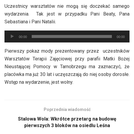
dźwiękowych
Uczestnicy warsztatów nie mogą się doczekać samego
wydarzenia. Tak jest w przypadku Pani Beaty, Pana
Sebastiana i Pani Natalii.
Odtwarzacz
00:00
00:00
plików
dźwiękowych
Pierwszy pokaz mody prezentowany przez uczestników
Warsztatów Terapii Zajęciowej przy parafii Matki Bożej
Nieustającej Pomocy w Tarnobrzegu ma zaznaczyć, że
placówka ma już 30 lat i uczęszczają do niej osoby dorosłe.
Wstęp na wydarzenie, jest wolny.
Poprzednia wiadomość
Stalowa Wola: Wkrótce przetarg na budowę
pierwszych 3 bloków na osiedlu Leśna