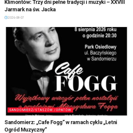
Klimontów: Trzy dni pełne tradycji i muzyki – XXVIII
Jarmark na św. Jacka
2026-08-07
SANDOMIERZ/STASZÓW /OPATÓW
Sandomierz: „Cafe Fogg” w ramach cyklu „Letni
Ogród Muzyczny”