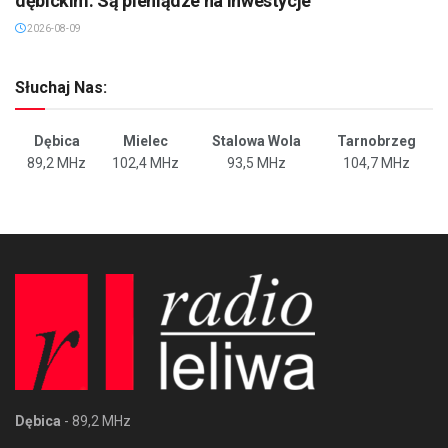
dębickim. Są pieniądze na inwestycje
2026-08-09
Słuchaj Nas:
Dębica
Mielec
Stalowa Wola
Tarnobrzeg
89,2 MHz
102,4 MHz
93,5 MHz
104,7 MHz
Dębica
- 89,2 MHz