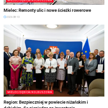
MIELEC/DĘBICA/KOLBUSZOWA
Mielec: Remonty ulic i nowe ścieżki rowerowe
2026-08-10
MIELEC/DĘBICA/KOLBUSZOWA
Region: Bezpieczniej w powiecie niżańskim i