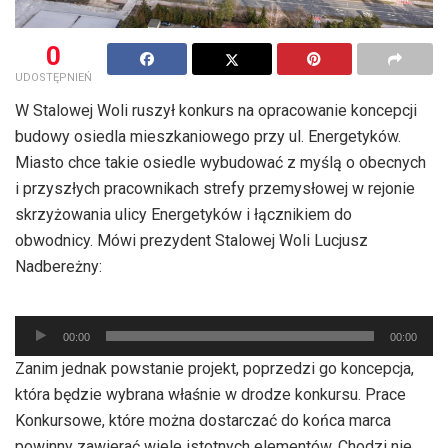
0
UDOSTĘPNIEŃ
W Stalowej Woli ruszył konkurs na opracowanie koncepcji
budowy osiedla mieszkaniowego przy ul. Energetyków.
Miasto chce takie osiedle wybudować z myślą o obecnych
i przyszłych pracownikach strefy przemysłowej w rejonie
skrzyżowania ulicy Energetyków i łącznikiem do
obwodnicy. Mówi prezydent Stalowej Woli Lucjusz
Nadbereżny:
Odtwarzacz
plików
00:00
00:00
dźwiękowych
Zanim jednak powstanie projekt, poprzedzi go koncepcja,
która będzie wybrana właśnie w drodze konkursu. Prace
Konkursowe, które można dostarczać do końca marca
powinny zawierać wiele istotnych elementów. Chodzi nie