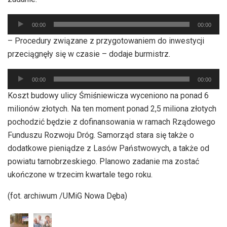
Odtwarzacz
00:00
00:00
plików
– Procedury związane z przygotowaniem do inwestycji
dźwiękowych
przeciągnęły się w czasie – dodaje burmistrz.
Odtwarzacz
00:00
00:00
plików
Koszt budowy ulicy Śmiśniewicza wyceniono na ponad 6
dźwiękowych
milionów złotych. Na ten moment ponad 2,5 miliona złotych
pochodzić będzie z dofinansowania w ramach Rządowego
Funduszu Rozwoju Dróg. Samorząd stara się także o
dodatkowe pieniądze z Lasów Państwowych, a także od
powiatu tarnobrzeskiego. Planowo zadanie ma zostać
ukończone w trzecim kwartale tego roku.
(fot. archiwum /UMiG Nowa Dęba)