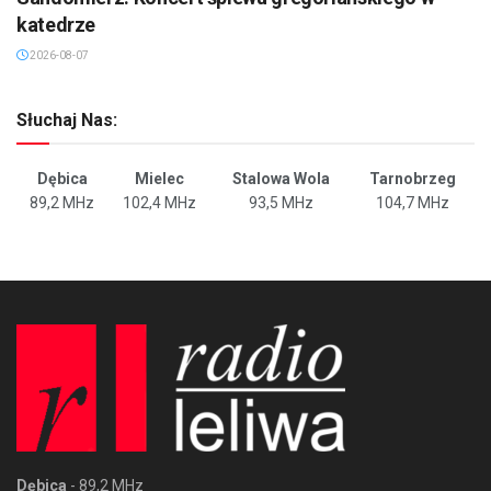
katedrze
2026-08-07
Słuchaj Nas:
Dębica
Mielec
Stalowa Wola
Tarnobrzeg
89,2 MHz
102,4 MHz
93,5 MHz
104,7 MHz
Dębica
- 89,2 MHz