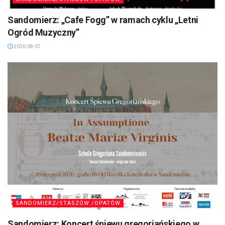
Sandomierz: „Cafe Fogg” w ramach cyklu „Letni
Ogród Muzyczny”
2026-08-07
SANDOMIERZ/STASZÓW /OPATÓW
Sandomierz: Koncert śpiewu gregoriańskiego w