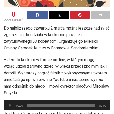
0
UDOSTĘPNIEŃ
Do najbliższego czwartku 2 marca można jeszcze nadsyłać
zgłoszenia do udziału w konkursie piosenki
zatytułowanego „O kobietach”. Organizuje go Miejsko
Gminny Ośrodek Kultury w Baranowie Sandomierskim.
– Jest to konkurs w formie on-line, w którym mogą
wziąć udział zarówno dzieci w wieku przedszkolnym jak i
dorośli. Wystarczy nagrać filmik z wykonywanym utworem,
umieścić go np. w serwisie YouTube a następnie wysłać
nam odnośnik do niego – mówi dyrektor placówki Mirosław
Smykla.
Odtwarzacz
00:00
00:00
plików
Jest to już 3 edycja konkursu, który swój początek ma w