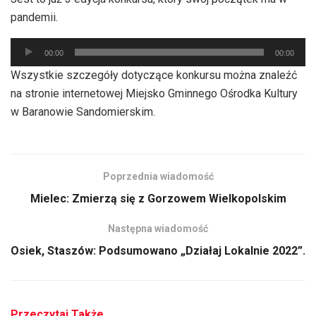
dźwiękowych
pandemii.
Odtwarzacz
00:00
00:00
plików
Wszystkie szczegóły dotyczące konkursu można znaleźć
dźwiękowych
na stronie internetowej Miejsko Gminnego Ośrodka Kultury
w Baranowie Sandomierskim.
Poprzednia wiadomość
Mielec: Zmierzą się z Gorzowem Wielkopolskim
Następna wiadomość
Osiek, Staszów: Podsumowano „Działaj Lokalnie 2022”.
Przeczytaj Także