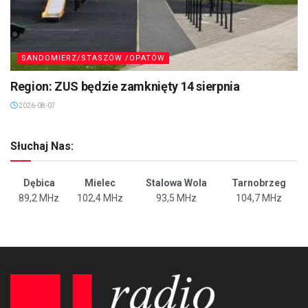
SANDOMIERZ/STASZÓW /OPATÓW
Region: ZUS będzie zamknięty 14 sierpnia
2026-08-07
Słuchaj Nas:
Dębica
Mielec
Stalowa Wola
Tarnobrzeg
89,2 MHz
102,4 MHz
93,5 MHz
104,7 MHz