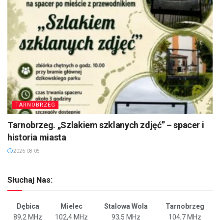
TARNOBRZEG
Tarnobrzeg. „Szlakiem szklanych zdjęć” – spacer i
historia miasta
2026-08-05
Słuchaj Nas:
Dębica
Mielec
Stalowa Wola
Tarnobrzeg
89,2 MHz
102,4 MHz
93,5 MHz
104,7 MHz