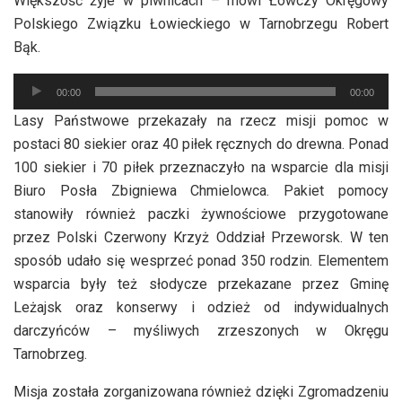
Większość żyje w piwnicach – mówi Łowczy Okręgowy
Polskiego Związku Łowieckiego w Tarnobrzegu Robert
Bąk.
Odtwarzacz
00:00
00:00
plików
Lasy Państwowe przekazały na rzecz misji pomoc w
dźwiękowych
postaci 80 siekier oraz 40 piłek ręcznych do drewna. Ponad
100 siekier i 70 piłek przeznaczyło na wsparcie dla misji
Biuro Posła Zbigniewa Chmielowca. Pakiet pomocy
stanowiły również paczki żywnościowe przygotowane
przez Polski Czerwony Krzyż Oddział Przeworsk. W ten
sposób udało się wesprzeć ponad 350 rodzin. Elementem
wsparcia były też słodycze przekazane przez Gminę
Leżajsk oraz konserwy i odzież od indywidualnych
darczyńców – myśliwych zrzeszonych w Okręgu
Tarnobrzeg.
Misja została zorganizowana również dzięki Zgromadzeniu