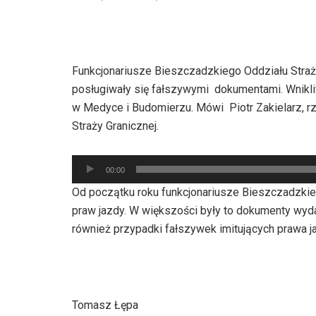
Funkcjonariusze Bieszczadzkiego Oddziału Straży 
posługiwały się fałszywymi dokumentami. Wnikliw
w Medyce i Budomierzu. Mówi Piotr Zakielarz, 
Straży Granicznej.
Odtwarzacz
00:00
plików
Od początku roku funkcjonariusze Bieszczadzkieg
dźwiękowych
praw jazdy. W większości były to dokumenty wyd
również przypadki fałszywek imitujących prawa jaz
Tomasz Łępa