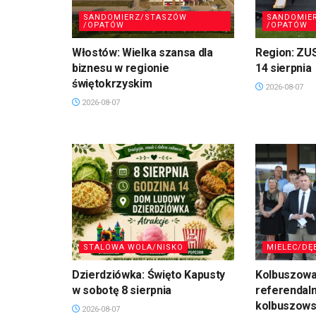
SANDOMIERZ/STASZÓW
SANDOMIE
/OPATÓW
/OPATÓW
Włostów: Wielka szansa dla
Region: ZU
biznesu w regionie
14 sierpnia
świętokrzyskim
2026-08-07
2026-08-07
STALOWA WOLA/NISKO
MIELEC/DĘ
Dzierdziówka: Święto Kapusty
Kolbuszowa
w sobotę 8 sierpnia
referendal
kolbuszows
2026-08-07