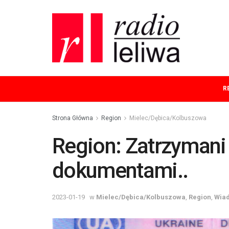
R
Strona Główna
Region
Mielec/Dębica/Kolbuszowa
Region: Zatrzymani
dokumentami..
2023-01-19
w
Mielec/Dębica/Kolbuszowa
,
Region
,
Wia