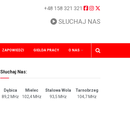
+48 158 321 321
SŁUCHAJ NAS
ZAPOWIEDZI
GIEŁDA PRACY
O NAS
Słuchaj Nas:
Dębica
Mielec
Stalowa Wola
Tarnobrzeg
89,2 MHz
102,4 MHz
93,5 MHz
104,7 MHz