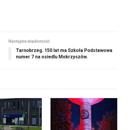
lub
zmniejszyć
głośność.
Następna wiadomość
Tarnobrzeg. 150 lat ma Szkoła Podstawowa
numer 7 na osiedlu Mokrzyszów.