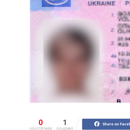
0
1
Share on Face
UDOSTĘPNIEŃ
OGLĄDANY