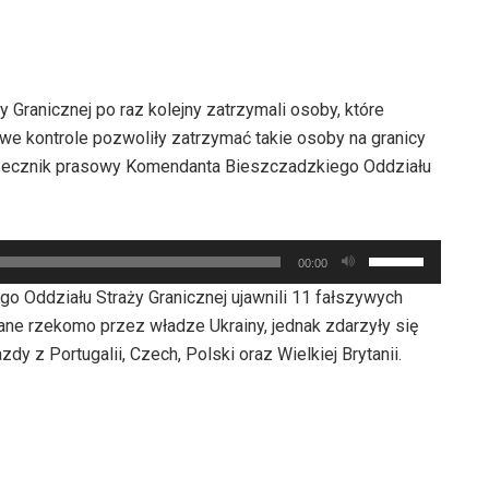
Granicznej po raz kolejny zatrzymali osoby, które
e kontrole pozwoliły zatrzymać takie osoby na granicy
rzecznik prasowy Komendanta Bieszczadzkiego Oddziału
Używaj
00:00
strzałek
o Oddziału Straży Granicznej ujawnili 11 fałszywych
do
ane rzekomo przez władze Ukrainy, jednak zdarzyły się
góry
dy z Portugalii, Czech, Polski oraz Wielkiej Brytanii.
oraz
do
dołu
aby
zwiększyć