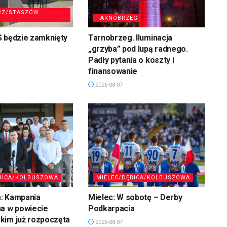
RZ/STASZÓW
TARNOBRZEG
S będzie zamknięty
Tarnobrzeg. Iluminacja
„grzyba” pod lupą radnego.
Padły pytania o koszty i
finansowanie
2026-08-07
BICA/KOLBUSZOWA
MIELEC/DĘBICA/KOLBUSZOWA
: Kampania
Mielec: W sobotę – Derby
na w powiecie
Podkarpacia
kim już rozpoczęta
2026-08-07