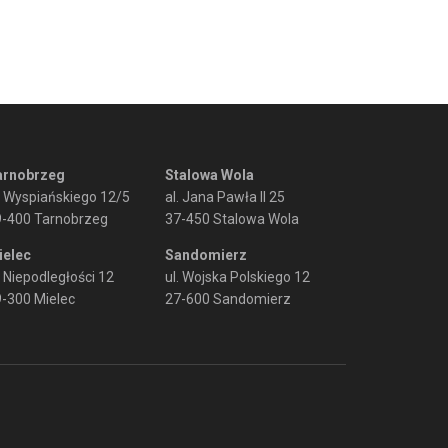
arnobrzeg
Stalowa Wola
. Wyspiańskiego 12/5
al. Jana Pawła II 25
9-400 Tarnobrzeg
37-450 Stalowa Wola
ielec
Sandomierz
. Niepodległości 12
ul. Wojska Polskiego 12
-300 Mielec
27-600 Sandomierz