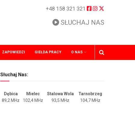
+48 158 321 321
SŁUCHAJ NAS
ZAPOWIEDZI
GIEŁDA PRACY
O NAS
Słuchaj Nas:
Dębica
Mielec
Stalowa Wola
Tarnobrzeg
89,2 MHz
102,4 MHz
93,5 MHz
104,7 MHz