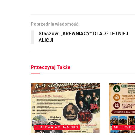
Poprzednia wiadomość
Staszów: „KREWNIACY” DLA 7- LETNIEJ
ALICJI
Przeczytaj Także
STALOWA WOLA/NISKO
MIELEC/DĘ