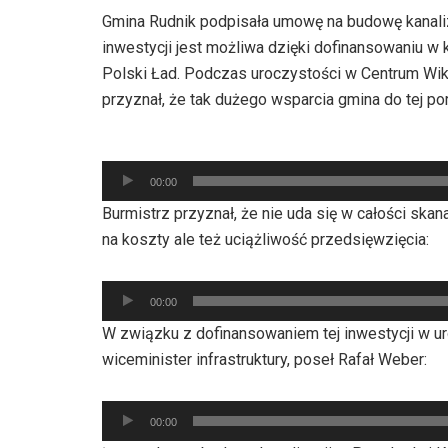
Gmina Rudnik podpisała umowę na budowę kanaliza
inwestycji jest możliwa dzięki dofinansowaniu 
Polski Ład. Podczas uroczystości w Centrum Wik
przyznał, że tak dużego wsparcia gmina do tej por
Odtwarzacz
plików
00:00
dźwiękowych
Burmistrz przyznał, że nie uda się w całości ska
na koszty ale też uciążliwość przedsięwzięcia:
Odtwarzacz
00:00
plików
W związku z dofinansowaniem tej inwestycji w ur
dźwiękowych
wiceminister infrastruktury, poseł Rafał Weber:
Odtwarzacz
00:00
plików