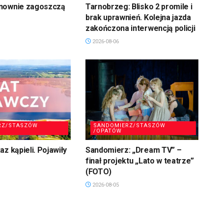
nownie zagoszczą
Tarnobrzeg: Blisko 2 promile i
brak uprawnień. Kolejna jazda
zakończona interwencją policji
2026-08-06
RZ/STASZÓW
SANDOMIERZ/STASZÓW
/OPATÓW
z kąpieli. Pojawiły
Sandomierz: „Dream TV” –
finał projektu „Lato w teatrze”
(FOTO)
2026-08-05