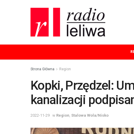
R
Strona Główna
Region
Kopki, Przędzel: 
kanalizacji podpisa
2022-11-29
w
Region
,
Stalowa Wola/Nisko