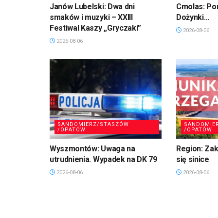
Janów Lubelski: Dwa dni
Cmolas: Po
smaków i muzyki – XXIII
Dożynki…
Festiwal Kaszy „Gryczaki”
2026-08-06
2026-08-06
SANDOMIERZ/STASZÓW
SANDOMIE
/OPATÓW
/OPATÓW
Wyszmontów: Uwaga na
Region: Zaka
utrudnienia. Wypadek na DK 79
się sinice
2026-08-06
2026-08-06