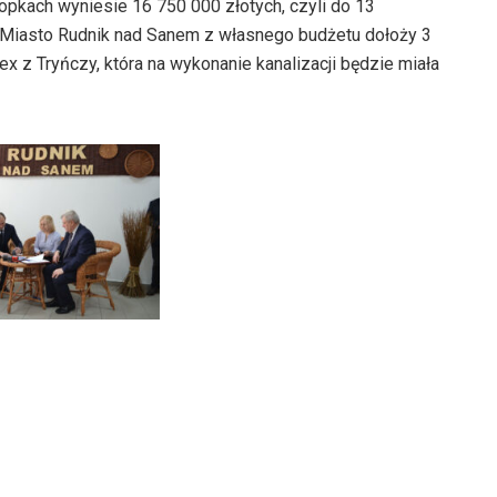
dołu
opkach wyniesie 16 750 000 złotych, czyli do 13
głośność.
do
aby
 Miasto Rudnik nad Sanem z własnego budżetu dołoży 3
góry
zwiększyć
tex z Tryńczy, która na wykonanie kanalizacji będzie miała
oraz
lub
do
zmniejszyć
dołu
głośność.
aby
zwiększyć
lub
zmniejszyć
głośność.