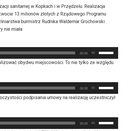
cji sanitarnej w Kopkach i w Przędzelu. Realizacja
w kwocie 13 milionów złotych z Rządowego Programu
liniarstwa burmistrz Rudnika Waldemar Grochowski
y nie miała:
Używaj
00:00
strzałek
nalizować obydwu miejscowości. To nie tylko ze względu
do
góry
oraz
Używaj
do
00:00
strzałek
dołu
oczystości podpisania umowy na realizację uczestniczył
do
aby
góry
zwiększyć
oraz
lub
Używaj
do
00:00
zmniejszyć
strzałek