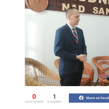
0
1
Share on Face
UDOSTĘPNIEŃ
OGLĄDANY