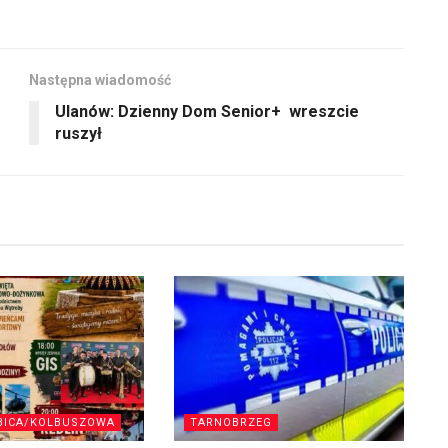
Następna wiadomość
Ulanów: Dzienny Dom Senior+ wreszcie
ruszył
BICA/KOLBUSZOWA
TARNOBRZEG