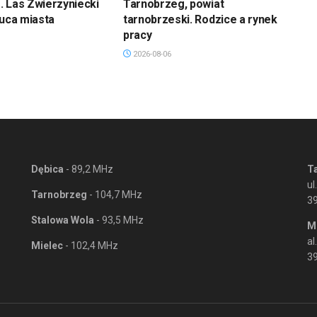
 Las Zwierzyniecki
Tarnobrzeg, powiat
łuca miasta
tarnobrzeski. Rodzice a rynek
pracy
2026-08-06
Dębica
- 89,2 MHz
T
ul
Tarnobrzeg
- 104,7 MHz
3
Stalowa Wola
- 93,5 MHz
M
al
Mielec
- 102,4 MHz
39