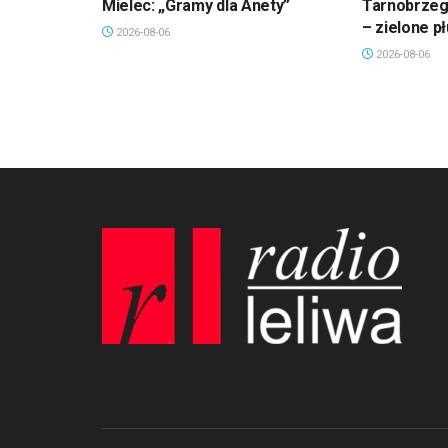
Mielec: „Gramy dla Anety”
Tarnobrzeg.
– zielone p
2026-08-06
2026-08-06