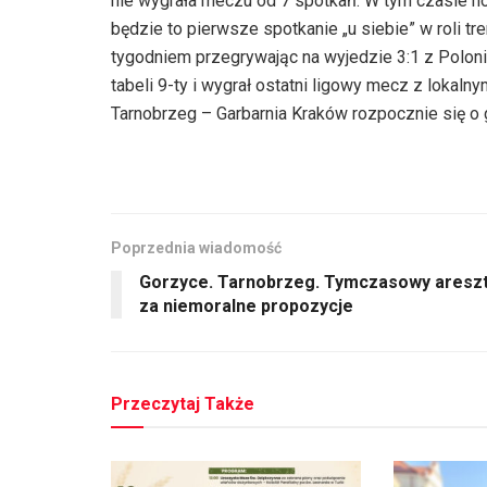
nie wygrała meczu od 7 spotkań. W tym czasie 
będzie to pierwsze spotkanie „u siebie” w roli tr
tygodniem przegrywając na wyjedzie 3:1 z Poloni
tabeli 9-ty i wygrał ostatni ligowy mecz z lokal
Tarnobrzeg – Garbarnia Kraków rozpocznie się o 
Poprzednia wiadomość
Gorzyce. Tarnobrzeg. Tymczasowy aresz
za niemoralne propozycje
Przeczytaj Także