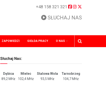
+48 158 321 321
SŁUCHAJ NAS
ZAPOWIEDZI
GIEŁDA PRACY
O NAS
Słuchaj Nas:
Dębica
Mielec
Stalowa Wola
Tarnobrzeg
89,2 MHz
102,4 MHz
93,5 MHz
104,7 MHz