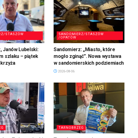
RZ/STASZÓW
SANDOMIERZ/STASZÓW
/OPATÓW
 Janów Lubelski:
Sandomierz: „Miasto, które
m szlaku – piątek
mogło zginąć”. Nowa wystawa
 krzyża
w sandomierskich podziemiach
2026-08-06
EG
TARNOBRZEG