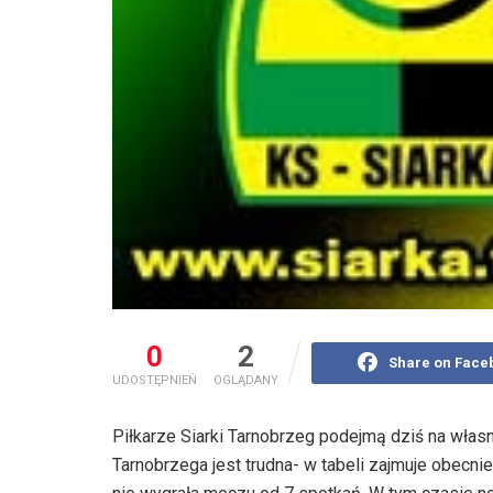
0
2
Share on Face
UDOSTĘPNIEŃ
OGLĄDANY
Piłkarze Siarki Tarnobrzeg podejmą dziś na włas
Tarnobrzega jest trudna- w tabeli zajmuje obecnie