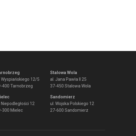
arnobrzeg
Stalowa Wola
. Wyspiańskiego 12/5
al. Jana Pawła II 25
9-400 Tarnobrzeg
37-450 Stalowa Wola
ielec
Sandomierz
. Niepodległości 12
ul. Wojska Polskiego 12
-300 Mielec
27-600 Sandomierz