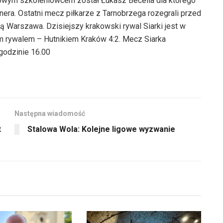
nowym szkoleniowcem został Łukasz Becella dla którego
enera. Ostatni mecz piłkarze z Tarnobrzega rozegrali przed
ą Warszawa. Dzisiejszy krakowski rywal Siarki jest w
nym rywalem – Hutnikiem Kraków 4:2. Mecz Siarka
godzinie 16.00
Następna wiadomość
t
Stalowa Wola: Kolejne ligowe wyzwanie