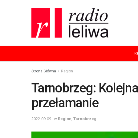
R
Strona Główna
Region
Tarnobrzeg: Kolejn
przełamanie
2022-09-09
w
Region
,
Tarnobrzeg