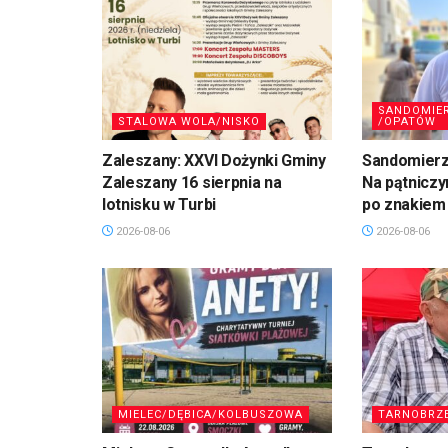
SANDOMIE
STALOWA WOLA/NISKO
/OPATÓW
Zaleszany: XXVI Dożynki Gminy
Sandomierz,
Zaleszany 16 sierpnia na
Na pątniczy
lotnisku w Turbi
po znakiem
2026-08-06
2026-08-06
MIELEC/DĘBICA/KOLBUSZOWA
TARNOBRZ