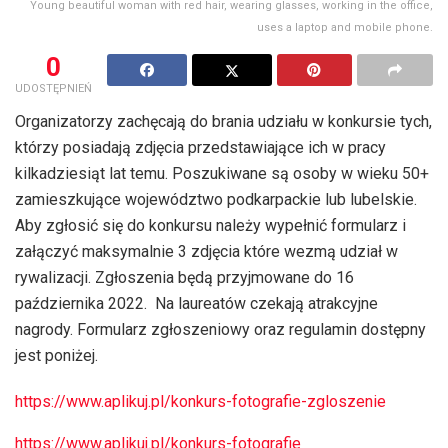
Young beautiful woman with red hair, wearing glasses, working in the office,
uses a laptop and mobile phone.
0
UDOSTĘPNIEŃ
Organizatorzy zachęcają do brania udziału w konkursie tych,
którzy posiadają zdjęcia przedstawiające ich w pracy
kilkadziesiąt lat temu. Poszukiwane są osoby w wieku 50+
zamieszkujące województwo podkarpackie lub lubelskie.
Aby zgłosić się do konkursu należy wypełnić formularz i
załączyć maksymalnie 3 zdjęcia które wezmą udział w
rywalizacji. Zgłoszenia będą przyjmowane do 16
października 2022. Na laureatów czekają atrakcyjne
nagrody. Formularz zgłoszeniowy oraz regulamin dostępny
jest poniżej.
https://www.aplikuj.pl/konkurs-fotografie-zgloszenie
https://www.aplikuj.pl/konkurs-fotografie