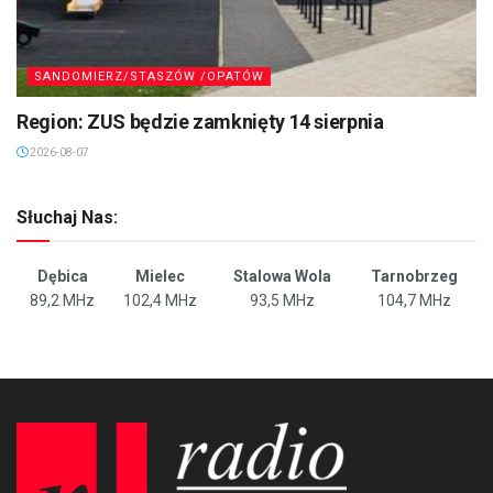
SANDOMIERZ/STASZÓW /OPATÓW
Region: ZUS będzie zamknięty 14 sierpnia
2026-08-07
Słuchaj Nas:
Dębica
Mielec
Stalowa Wola
Tarnobrzeg
89,2 MHz
102,4 MHz
93,5 MHz
104,7 MHz