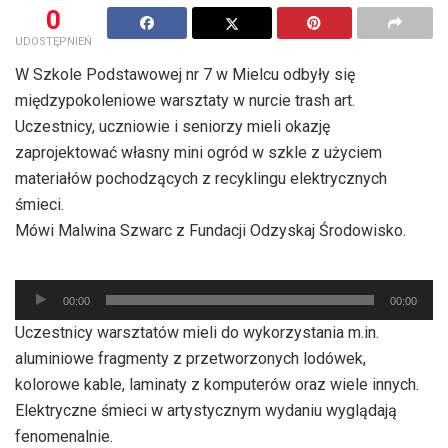
0
UDOSTĘPNIEŃ
W Szkole Podstawowej nr 7 w Mielcu odbyły się
międzypokoleniowe warsztaty w nurcie trash art.
Uczestnicy, uczniowie i seniorzy mieli okazję
zaprojektować własny mini ogród w szkle z użyciem
materiałów pochodzących z recyklingu elektrycznych
śmieci.
Mówi Malwina Szwarc z Fundacji Odzyskaj Środowisko.
Odtwarzacz
00:00
00:00
plików
Uczestnicy warsztatów mieli do wykorzystania m.in.
dźwiękowych
aluminiowe fragmenty z przetworzonych lodówek,
kolorowe kable, laminaty z komputerów oraz wiele innych.
Elektryczne śmieci w artystycznym wydaniu wyglądają
fenomenalnie.