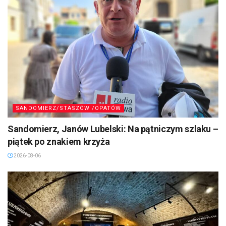
SANDOMIERZ/STASZÓW /OPATÓW
Sandomierz, Janów Lubelski: Na pątniczym szlaku –
piątek po znakiem krzyża
2026-08-06