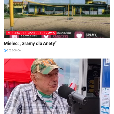
MIELEC/DĘBICA/KOLBUSZOWA
Mielec: „Gramy dla Anety”
2026-08-06