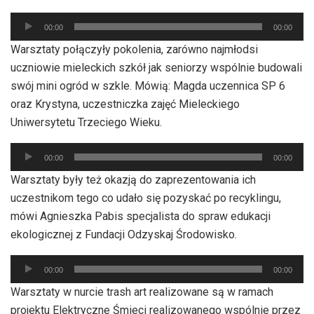
Odtwarzacz
00:00
00:00
plików
Warsztaty połączyły pokolenia, zarówno najmłodsi
dźwiękowych
uczniowie mieleckich szkół jak seniorzy wspólnie budowali
swój mini ogród w szkle. Mówią: Magda uczennica SP 6
oraz Krystyna, uczestniczka zajęć Mieleckiego
Uniwersytetu Trzeciego Wieku.
Odtwarzacz
00:00
00:00
plików
Warsztaty były też okazją do zaprezentowania ich
dźwiękowych
uczestnikom tego co udało się pozyskać po recyklingu,
mówi Agnieszka Pabis specjalista do spraw edukacji
ekologicznej z Fundacji Odzyskaj Środowisko.
Odtwarzacz
00:00
00:00
plików
Warsztaty w nurcie trash art realizowane są w ramach
dźwiękowych
projektu Elektryczne Śmieci realizowanego wspólnie przez