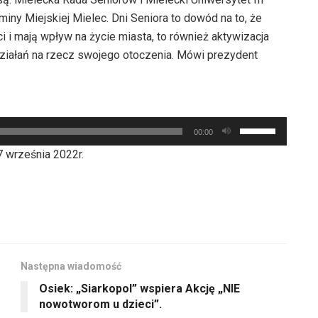
ny Miejskiej Mielec. Dni Seniora to dowód na to, że
 i mają wpływ na życie miasta, to również aktywizacja
iałań na rzecz swojego otoczenia. Mówi prezydent
Używaj
00:00
strzałek
 września 2022r.
do
góry
oraz
do
dołu
aby
Następna wiadomość
zwiększyć
Osiek: „Siarkopol” wspiera Akcję „NIE
lub
nowotworom u dzieci”.
zmniejszyć