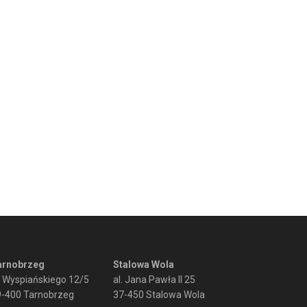
arnobrzeg
Stalowa Wola
. Wyspiańskiego 12/5
al. Jana Pawła II 25
9-400 Tarnobrzeg
37-450 Stalowa Wola