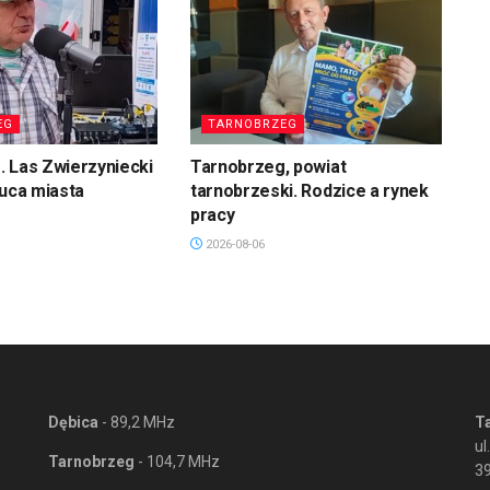
EG
TARNOBRZEG
 Las Zwierzyniecki
Tarnobrzeg, powiat
łuca miasta
tarnobrzeski. Rodzice a rynek
pracy
2026-08-06
Dębica
- 89,2 MHz
T
ul
Tarnobrzeg
- 104,7 MHz
3