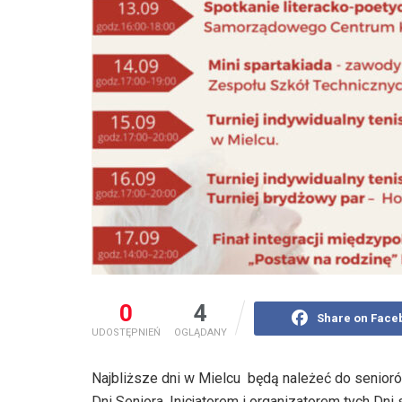
0
4
Share on Face
UDOSTĘPNIEŃ
OGLĄDANY
Najbliższe dni w Mielcu będą należeć do senior
Dni Seniora. Inicjatorem i organizatorem tych Dni