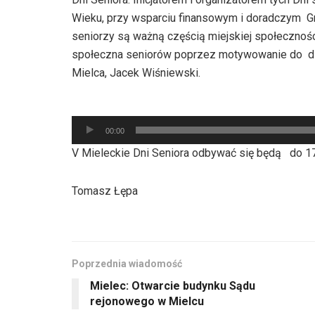
Wieku, przy wsparciu finansowym i doradczym Gmi
seniorzy są ważną częścią miejskiej społeczności
społeczna seniorów poprzez motywowanie do dz
Mielca, Jacek Wiśniewski.
Odtwarzacz
00:00
plików
V Mieleckie Dni Seniora odbywać się będą do 17
dźwiękowych
Tomasz Łępa
Poprzednia wiadomość
Mielec: Otwarcie budynku Sądu
rejonowego w Mielcu