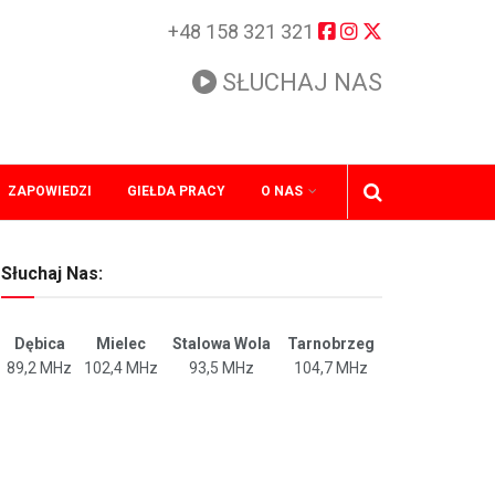
+48 158 321 321
SŁUCHAJ NAS
ZAPOWIEDZI
GIEŁDA PRACY
O NAS
Słuchaj Nas:
Dębica
Mielec
Stalowa Wola
Tarnobrzeg
89,2 MHz
102,4 MHz
93,5 MHz
104,7 MHz