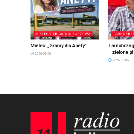
MIELEC/DĘBICA/KOLBUSZOWA
TARNOBRZ
Mielec: „Gramy dla Anety”
Tarnobrzeg.
– zielone p
2026-08-06
2026-08-06