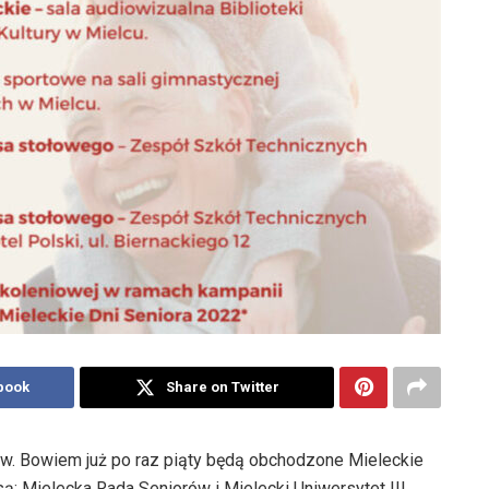
book
Share on Twitter
ów. Bowiem już po raz piąty będą obchodzone Mieleckie
 są: Mielecka Rada Seniorów i Mielecki Uniwersytet III