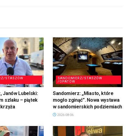
głośność.
RZ/STASZÓW
SANDOMIERZ/STASZÓW
/OPATÓW
 Janów Lubelski:
Sandomierz: „Miasto, które
m szlaku – piątek
mogło zginąć”. Nowa wystawa
 krzyża
w sandomierskich podziemiach
2026-08-06