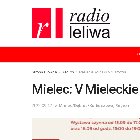
R
Strona Główna
Region
Mielec/Dębica/Kolbuszowa
Mielec: V Mieleckie
2022-09-12
w
Mielec/Dębica/Kolbuszowa
,
Region