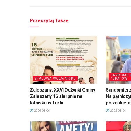
Przeczytaj Także
SANDOMIE
STALOWA WOLA/NISKO
/OPATÓW
Zaleszany: XXVI Dożynki Gminy
Sandomierz,
Zaleszany 16 sierpnia na
Na pątniczy
lotnisku w Turbi
po znakiem
2026-08-06
2026-08-06