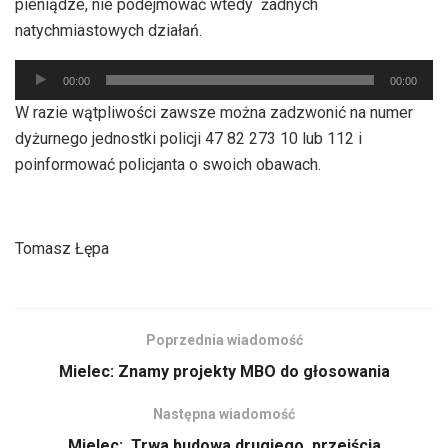
pieniądze, nie podejmować wtedy żadnych
natychmiastowych działań.
Odtwarzacz
00:00
00:00
plików
W razie wątpliwości zawsze można zadzwonić na numer
dźwiękowych
dyżurnego jednostki policji 47 82 273 10 lub 112 i
poinformować policjanta o swoich obawach.
Tomasz Łępa
Poprzednia wiadomość
Mielec: Znamy projekty MBO do głosowania
Następna wiadomość
Mielec: Trwa budowa drugiego przejścia