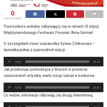
0
UDOSTĘPNIEŃ
Trwa konkurs wokalny odbywający się w ramach IX edycji
Międzynarodowego Festiwalu Piosenki 'Anna German’.
O szczegółach mówi sopranistka Sylwia Ziółkowska –
laureatka jednej z poprzednich edycji:
Odtwarzacz
00:00
00:00
plików
Jak przekonuje pochodząca z Brzezin w powiecie
dźwiękowych
staszowskim artystka, warto wziąć udział w konkursie:
Odtwarzacz
00:00
00:00
plików
Co ważne, eliminacje odbywają się drogą internetową:
dźwiękowych
Odtwarzacz