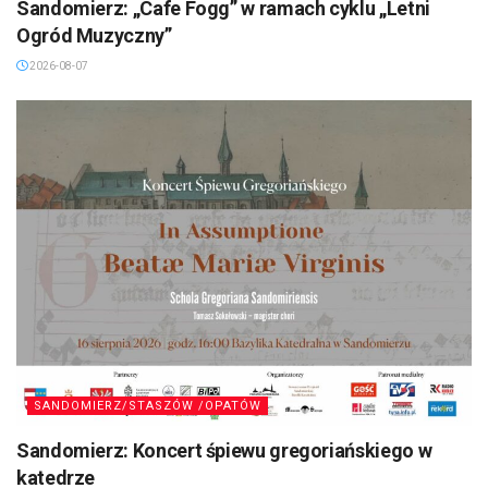
Sandomierz: „Cafe Fogg” w ramach cyklu „Letni
Ogród Muzyczny”
2026-08-07
SANDOMIERZ/STASZÓW /OPATÓW
Sandomierz: Koncert śpiewu gregoriańskiego w
katedrze