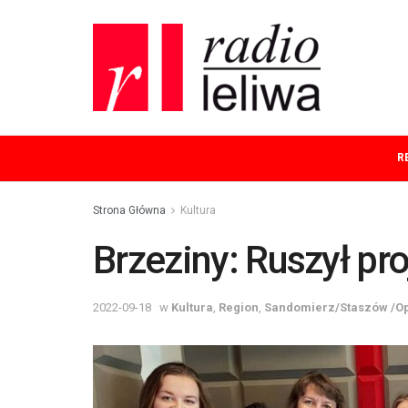
R
Strona Główna
Kultura
Brzeziny: Ruszył pr
2022-09-18
w
Kultura
,
Region
,
Sandomierz/Staszów /O