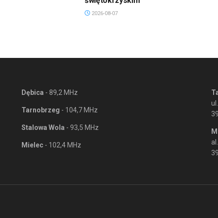
świętokrzyskim
2026-08-07
Dębica
- 89,2 MHz
T
ul
Tarnobrzeg
- 104,7 MHz
3
Stalowa Wola
- 93,5 MHz
M
al
Mielec
- 102,4 MHz
39