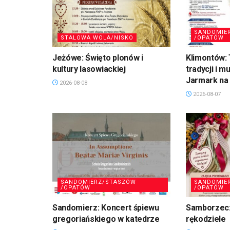
SANDOMIE
STALOWA WOLA/NISKO
/OPATÓW
Jeżówe: Święto plonów i
Klimontów: 
kultury lasowiackiej
tradycji i m
Jarmark na 
2026-08-08
2026-08-07
SANDOMIERZ/STASZÓW
SANDOMIE
/OPATÓW
/OPATÓW
Sandomierz: Koncert śpiewu
Samborzec:
gregoriańskiego w katedrze
rękodziele