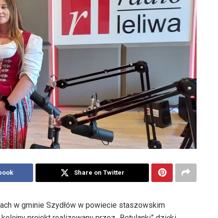
book
Share on Twitter
inach w gminie Szydłów w powiecie staszowskim
 kolejny projekt realizowany przez „Betulanki” dzięki