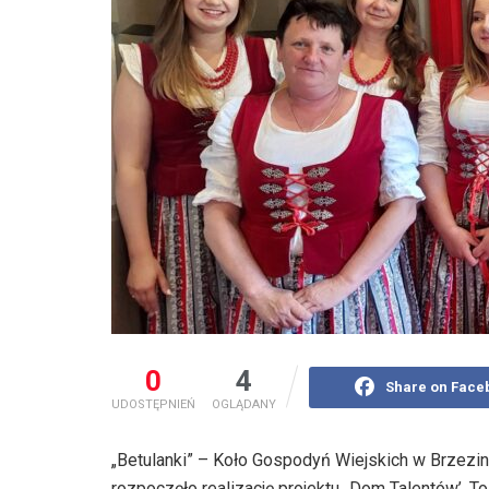
0
4
Share on Face
UDOSTĘPNIEŃ
OGLĄDANY
„Betulanki” – Koło Gospodyń Wiejskich w Brzez
rozpoczęło realizację projektu „Dom Talentów’. To