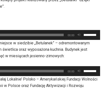
e”.
Używaj
00:00
strzałek
ał miejsce w siedzibie „Betulanek” – odremontowanym
do
m świetlica oraz wyposażona kuchnia. Budynek jest
góry
jęć w miesiącach jesienno-zimowych:
oraz
do
Używaj
dołu
00:00
strzałek
aby
łaj Lokalnie’ Polsko – Amerykańskiej Fundacji Wolności
do
zwiększyć
i w Polsce oraz Fundację Aktywizacji i Rozwoju.
góry
lub
oraz
zmniejszyć
do
głośność.
dołu