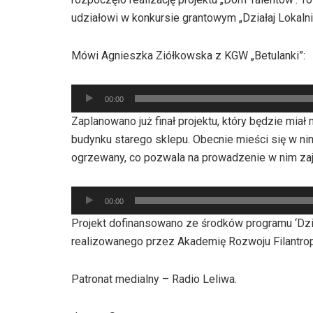
udziałowi w konkursie grantowym „Działaj Lokalni
Mówi Agnieszka Ziółkowska z KGW „Betulanki”:
Odtwarzacz
00:00
plików
Zaplanowano już finał projektu, który będzie mi
dźwiękowych
budynku starego sklepu. Obecnie mieści się w ni
ogrzewany, co pozwala na prowadzenie w nim za
Odtwarzacz
00:00
plików
Projekt dofinansowano ze środków programu ‘Dzia
dźwiękowych
realizowanego przez Akademię Rozwoju Filantropi
Patronat medialny – Radio Leliwa.