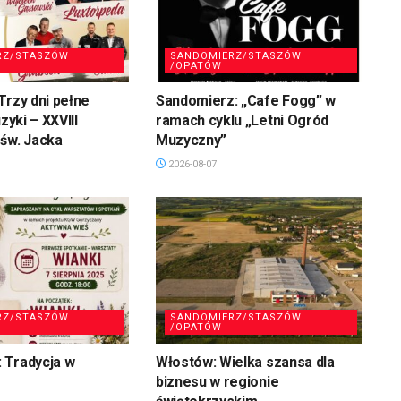
RZ/STASZÓW
SANDOMIERZ/STASZÓW
/OPATÓW
Trzy dni pełne
Sandomierz: „Cafe Fogg” w
uzyki – XXVIII
ramach cyklu „Letni Ogród
św. Jacka
Muzyczny”
2026-08-07
RZ/STASZÓW
SANDOMIERZ/STASZÓW
/OPATÓW
 Tradycja w
Włostów: Wielka szansa dla
biznesu w regionie