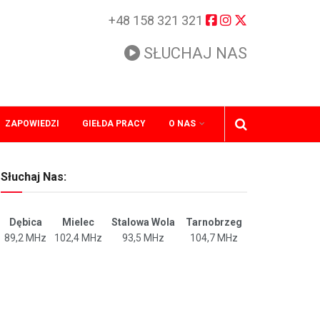
+48 158 321 321
SŁUCHAJ NAS
ZAPOWIEDZI
GIEŁDA PRACY
O NAS
Słuchaj Nas:
Dębica
Mielec
Stalowa Wola
Tarnobrzeg
89,2 MHz
102,4 MHz
93,5 MHz
104,7 MHz