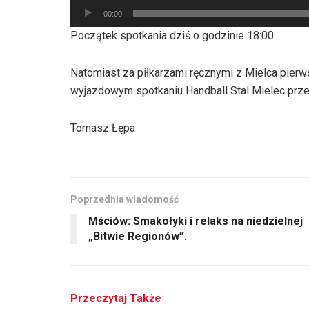
Odtwarzacz
00:00
plików
Początek spotkania dziś o godzinie 18:00.
dźwiękowych
Natomiast za piłkarzami ręcznymi z Mielca pie
wyjazdowym spotkaniu Handball Stal Mielec prze
Tomasz Łępa
Poprzednia wiadomość
Mściów: Smakołyki i relaks na niedzielnej
„Bitwie Regionów”.
Przeczytaj Także