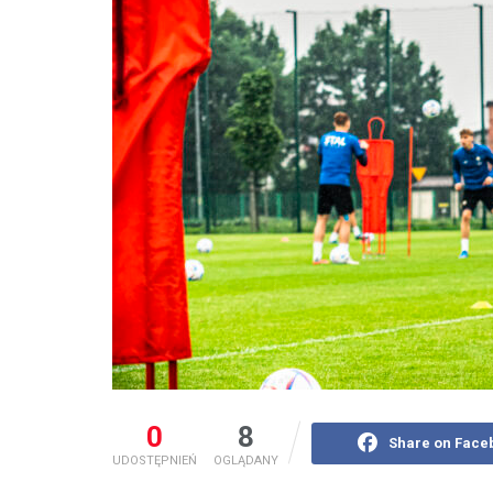
0
8
Share on Face
UDOSTĘPNIEŃ
OGLĄDANY