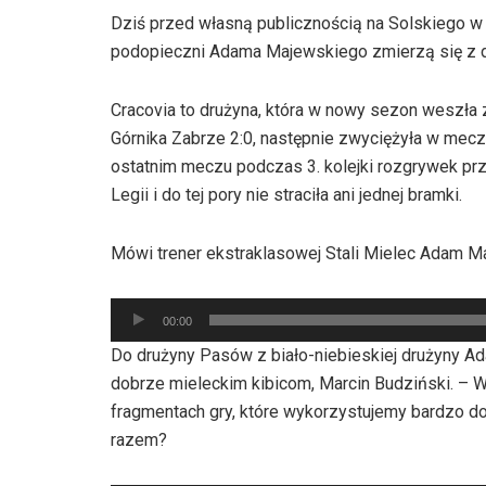
Dziś przed własną publicznością na Solskiego w 
podopieczni Adama Majewskiego zmierzą się z 
Cracovia to drużyna, która w nowy sezon weszła
Górnika Zabrze 2:0, następnie zwyciężyła w mec
ostatnim meczu podczas 3. kolejki rozgrywek prz
Legii i do tej pory nie straciła ani jednej bramki.
Mówi trener ekstraklasowej Stali Mielec Adam M
Odtwarzacz
00:00
plików
Do drużyny Pasów z biało-niebieskiej drużyny 
dźwiękowych
dobrze mieleckim kibicom, Marcin Budziński. – Wi
fragmentach gry, które wykorzystujemy bardzo dob
razem?