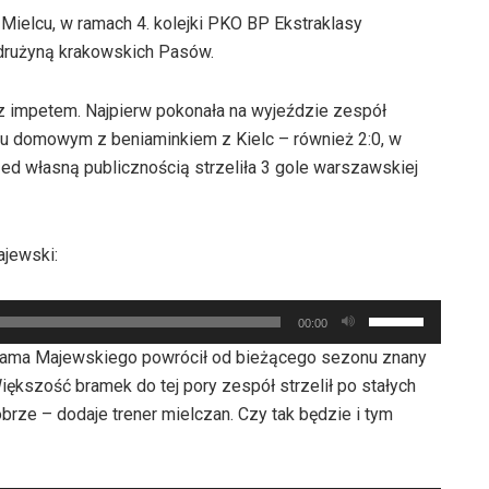
Mielcu, w ramach 4. kolejki PKO BP Ekstraklasy
drużyną krakowskich Pasów.
 z impetem. Najpierw pokonała na wyjeździe zespół
zu domowym z beniaminkiem z Kielc – również 2:0, w
ed własną publicznością strzeliła 3 gole warszawskiej
ajewski:
Używaj
00:00
strzałek
Adama Majewskiego powrócił od bieżącego sezonu znany
do
ększość bramek do tej pory zespół strzelił po stałych
góry
rze – dodaje trener mielczan. Czy tak będzie i tym
oraz
do
dołu