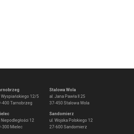
arnobrzeg
Stalowa Wola
. Wyspiańskiego 12/5
al. Jana Pawła II 25
9-400 Tarnobrzeg
37-450 Stalowa Wola
ielec
Sandomierz
. Niepodległości 12
ul. Wojska Polskiego 12
-300 Mielec
27-600 Sandomierz