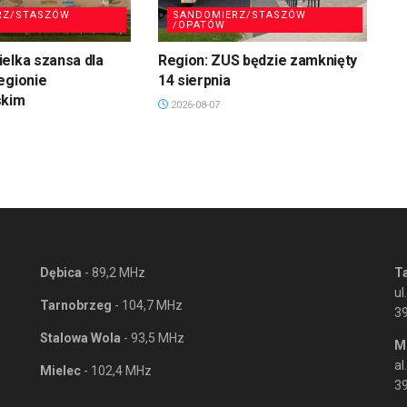
RZ/STASZÓW
SANDOMIERZ/STASZÓW
/OPATÓW
elka szansa dla
Region: ZUS będzie zamknięty
egionie
14 sierpnia
skim
2026-08-07
Dębica
- 89,2 MHz
T
ul
Tarnobrzeg
- 104,7 MHz
3
Stalowa Wola
- 93,5 MHz
M
al
Mielec
- 102,4 MHz
39