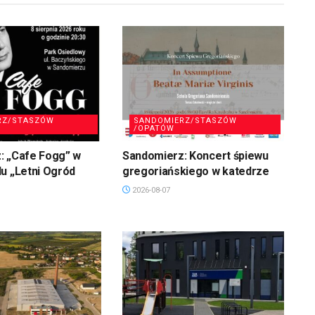
RZ/STASZÓW
SANDOMIERZ/STASZÓW
/OPATÓW
: „Cafe Fogg” w
Sandomierz: Koncert śpiewu
u „Letni Ogród
gregoriańskiego w katedrze
2026-08-07