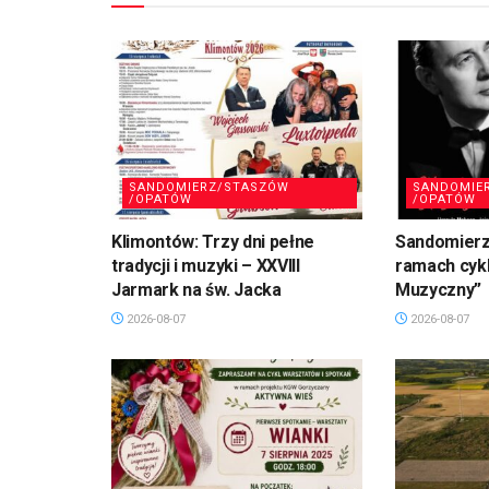
SANDOMIERZ/STASZÓW
SANDOMIE
/OPATÓW
/OPATÓW
Klimontów: Trzy dni pełne
Sandomierz
tradycji i muzyki – XXVIII
ramach cykl
Jarmark na św. Jacka
Muzyczny”
2026-08-07
2026-08-07