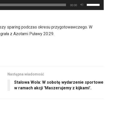
Używaj
aby
00:00
strzałek
zwiększyć
do
lub
góry
zmniejszyć
rwszy sparing podczas okresu przygotowawczego. W
oraz
głośność.
grała z Azotami Puławy 20:29.
do
dołu
aby
zwiększyć
lub
zmniejszyć
Następna wiadomość
głośność.
Stalowa Wola: W sobotę wydarzenie sportowe
w ramach akcji 'Maszerujemy z kijkami’.