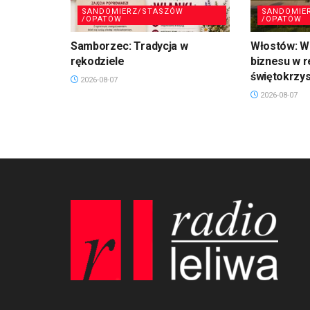
SANDOMIERZ/STASZÓW
SANDOMIE
/OPATÓW
/OPATÓW
Samborzec: Tradycja w
Włostów: Wi
rękodziele
biznesu w r
świętokrzy
2026-08-07
2026-08-07