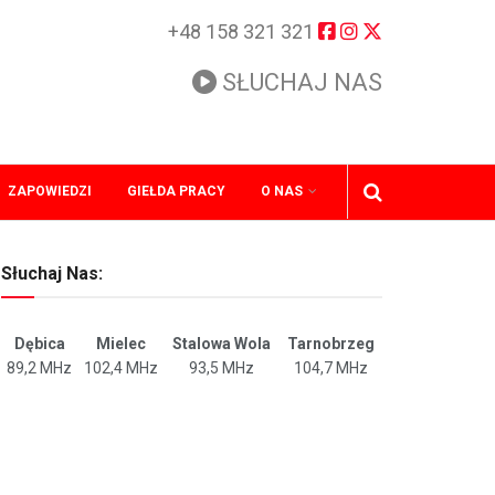
+48 158 321 321
SŁUCHAJ NAS
ZAPOWIEDZI
GIEŁDA PRACY
O NAS
Słuchaj Nas:
Dębica
Mielec
Stalowa Wola
Tarnobrzeg
89,2 MHz
102,4 MHz
93,5 MHz
104,7 MHz