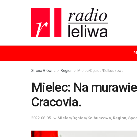
R
Strona Główna
Region
Mielec/Dębica/Kolbuszowa
Mielec: Na murawie
Cracovia.
2022-08-05
w
Mielec/Dębica/Kolbuszowa
,
Region
,
Spor