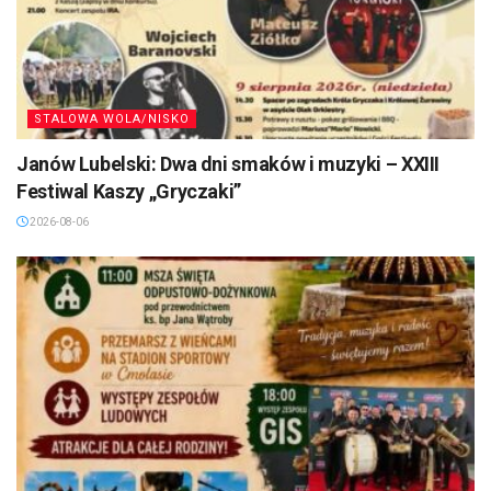
STALOWA WOLA/NISKO
Janów Lubelski: Dwa dni smaków i muzyki – XXIII
Festiwal Kaszy „Gryczaki”
2026-08-06