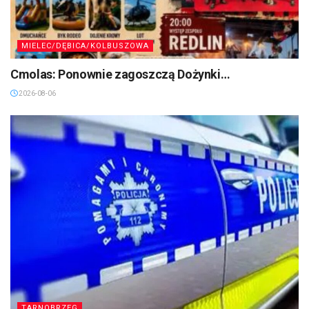
MIELEC/DĘBICA/KOLBUSZOWA
Cmolas: Ponownie zagoszczą Dożynki…
2026-08-06
TARNOBRZEG