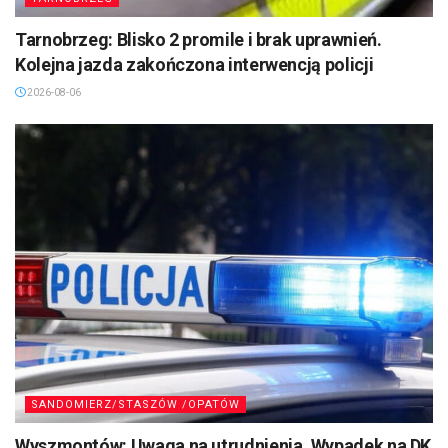
Tarnobrzeg: Blisko 2 promile i brak uprawnień.
Kolejna jazda zakończona interwencją policji
2026-08-06
SANDOMIERZ/STASZÓW /OPATÓW
Wyszmontów: Uwaga na utrudnienia. Wypadek na DK