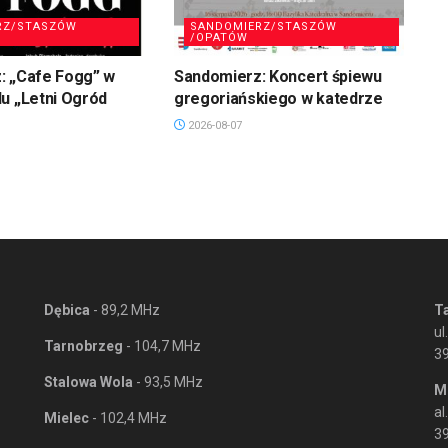
RZ/STASZÓW
SANDOMIERZ/STASZÓW
/OPATÓW
: „Cafe Fogg” w
Sandomierz: Koncert śpiewu
u „Letni Ogród
gregoriańskiego w katedrze
2026-08-07
Dębica
- 89,2 MHz
T
ul
Tarnobrzeg
- 104,7 MHz
3
Stalowa Wola
- 93,5 MHz
M
al
Mielec
- 102,4 MHz
39