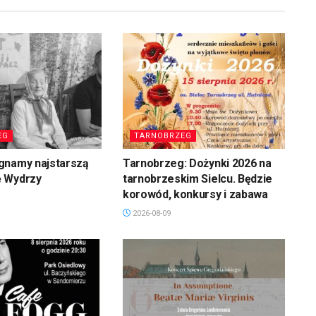
EG
TARNOBRZEG
gnamy najstarszą
Tarnobrzeg: Dożynki 2026 na
 Wydrzy
tarnobrzeskim Sielcu. Będzie
korowód, konkursy i zabawa
2026-08-09