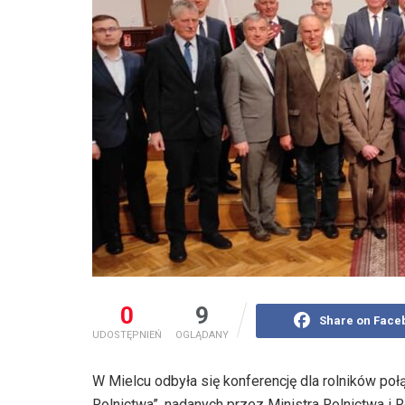
0
9
Share on Face
UDOSTĘPNIEŃ
OGLĄDANY
W Mielcu odbyła się konferencję dla rolników p
Rolnictwa”, nadanych przez Ministra Rolnictwa i 