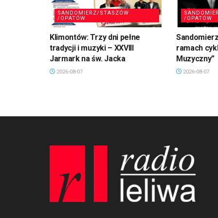
SANDOMIERZ/STASZÓW
SANDOMIE
/OPATÓW
/OPATÓW
Klimontów: Trzy dni pełne
Sandomierz
tradycji i muzyki – XXVIII
ramach cykl
Jarmark na św. Jacka
Muzyczny”
2026-08-07
2026-08-07