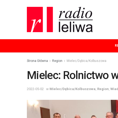
R
Strona Główna
Region
Mielec/Dębica/Kolbuszowa
Mielec: Rolnictwo wc
2022-05-02
w
Mielec/Dębica/Kolbuszowa
,
Region
,
Wia