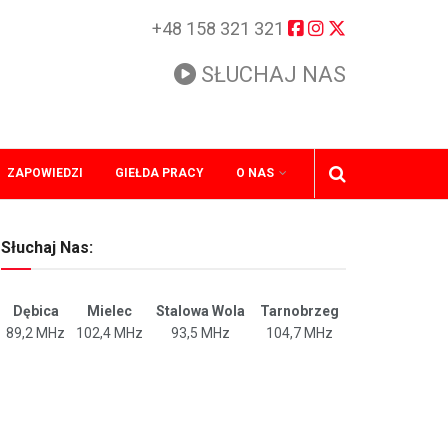
+48 158 321 321
SŁUCHAJ NAS
ZAPOWIEDZI
GIEŁDA PRACY
O NAS
Słuchaj Nas:
Dębica
Mielec
Stalowa Wola
Tarnobrzeg
89,2 MHz
102,4 MHz
93,5 MHz
104,7 MHz