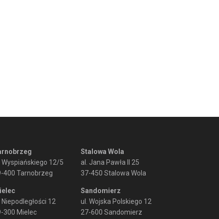
arnobrzeg
Stalowa Wola
. Wyspiańskiego 12/5
al. Jana Pawła II 25
9-400 Tarnobrzeg
37-450 Stalowa Wola
ielec
Sandomierz
. Niepodległości 12
ul. Wojska Polskiego 12
-300 Mielec
27-600 Sandomierz