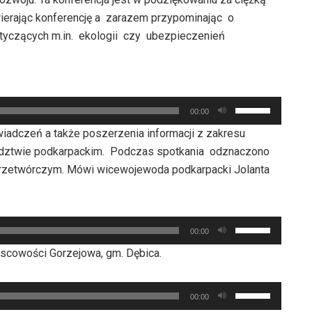
wierając konferencję a zarazem przypominając o
yczących m.in. ekologii czy ubezpieczenień
Używaj
00:00
strzałek
iadczeń a także poszerzenia informacji z zakresu
do
wództwie podkarpackim. Podczas spotkania odznaczono
góry
przetwórczym. Mówi wicewojewoda podkarpacki Jolanta
oraz
do
dołu
Używaj
aby
00:00
strzałek
zwiększyć
scowości Gorzejowa, gm. Dębica.
do
lub
góry
zmniejszyć
Używaj
oraz
00:00
głośność.
strzałek