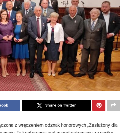
book
Share on Twitter
ołączona z wręczeniem odznak honorowych „Zasłużony dla
Rozwoju. Ta konferencja jest w podziękowaniu za ciężką