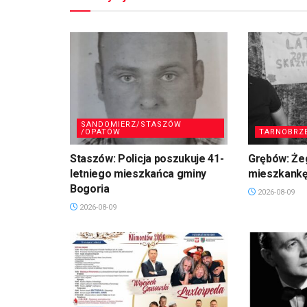
SANDOMIERZ/STASZÓW
/OPATÓW
TARNOBRZ
Staszów: Policja poszukuje 41-
Grębów: Że
letniego mieszkańca gminy
mieszkankę
Bogoria
2026-08-09
2026-08-09