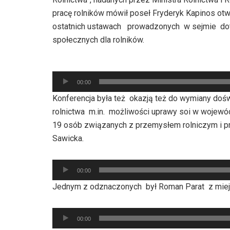
pracę rolników mówił poseł Fryderyk Kapinos ot
ostatnich ustawach prowadzonych w sejmie dot
społecznych dla rolników.
Odtwarzacz
00:00
plików
Konferencja była też okazją też do wymiany dośw
dźwiękowych
rolnictwa m.in. możliwości uprawy soi w woje
19 osób związanych z przemysłem rolniczym i 
Sawicka.
Odtwarzacz
00:00
plików
Jednym z odznaczonych był Roman Parat z miej
dźwiękowych
Odtwarzacz
00:00
plików