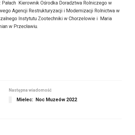
do
sz Pałach Kierownik Ośrodka Doradztwa Rolniczego w
do
dołu
wego Agencji Restrukturyzacji i Modernizacji Rolnictwa w
góry
aby
czalnego Instytutu Zootechniki w Chorzelowie i Maria
oraz
zwiększyć
mian w Przecławiu.
do
lub
dołu
zmniejszyć
aby
głośność.
zwiększyć
lub
zmniejszyć
głośność.
Następna wiadomość
Mielec: Noc Muzeów 2022