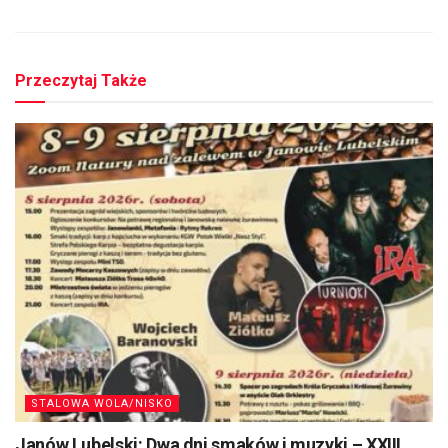
Przeczytaj Także
STALOWA WOLA/NISKO
Janów Lubelski: Dwa dni smaków i muzyki – XXIII