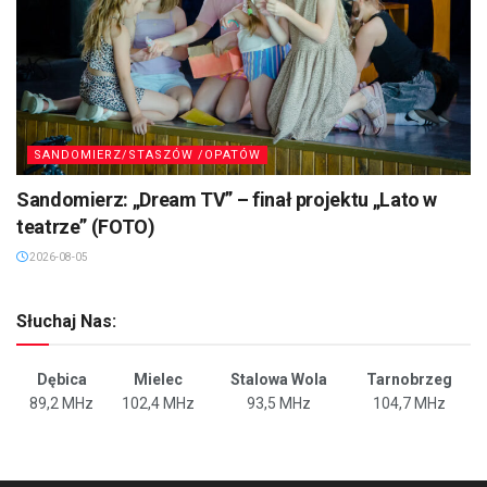
SANDOMIERZ/STASZÓW /OPATÓW
Sandomierz: „Dream TV” – finał projektu „Lato w
teatrze” (FOTO)
2026-08-05
Słuchaj Nas:
Dębica
Mielec
Stalowa Wola
Tarnobrzeg
89,2 MHz
102,4 MHz
93,5 MHz
104,7 MHz