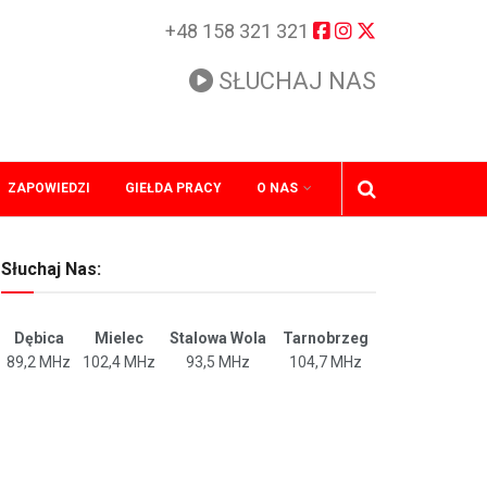
+48 158 321 321
SŁUCHAJ NAS
ZAPOWIEDZI
GIEŁDA PRACY
O NAS
Słuchaj Nas:
Dębica
Mielec
Stalowa Wola
Tarnobrzeg
89,2 MHz
102,4 MHz
93,5 MHz
104,7 MHz