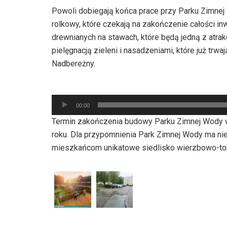
Powoli dobiegają końca prace przy Parku Zimnej 
rolkowy, które czekają na zakończenie całości 
drewnianych na stawach, które będą jedną z atrak
pielęgnacją zieleni i nasadzeniami, które już trw
Nadbereżny.
Odtwarzacz
00:00
plików
Termin zakończenia budowy Parku Zimnej Wody w
dźwiękowych
roku. Dla przypomnienia Park Zimnej Wody ma nie 
mieszkańcom unikatowe siedlisko wierzbowo-to