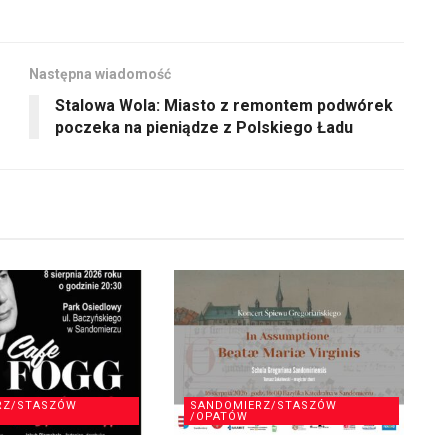
zmniejszyć
głośność.
Następna wiadomość
Stalowa Wola: Miasto z remontem podwórek
poczeka na pieniądze z Polskiego Ładu
RZ/STASZÓW
SANDOMIERZ/STASZÓW
/OPATÓW