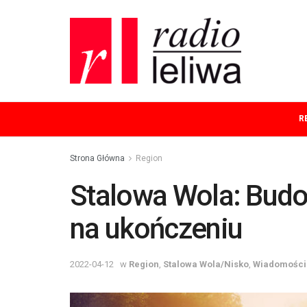
R
Strona Główna
Region
Stalowa Wola: Bud
na ukończeniu
2022-04-12
w
Region
,
Stalowa Wola/Nisko
,
Wiadomości