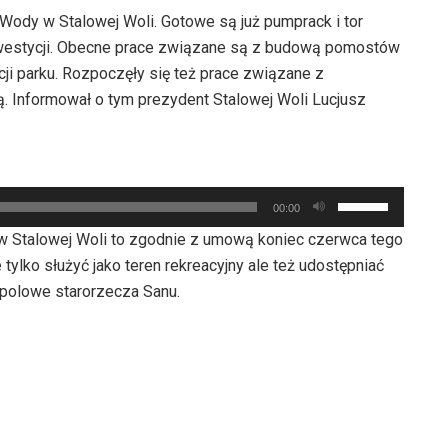
Wody w Stalowej Woli. Gotowe są już pumprack i tor
inwestycji. Obecne prace związane są z budową pomostów
cji parku. Rozpoczęły się też prace związane z
ają. Informował o tym prezydent Stalowej Woli Lucjusz
Używaj
00:00
strzałek
 Stalowej Woli to zgodnie z umową koniec czerwca tego
do
tylko służyć jako teren rekreacyjny ale też udostępniać
góry
polowe starorzecza Sanu.
oraz
do
dołu
aby
zwiększyć
lub