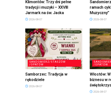
Klimontów: Trzy dni pełne
Sandomierz
tradycji i muzyki – XXVIII
ramach cykl
Jarmark na św. Jacka
Muzyczny”
2026-08-07
2026-08-07
SANDOMIERZ/STASZÓW
SANDOMIE
/OPATÓW
/OPATÓW
Samborzec: Tradycja w
Włostów: Wi
rękodziele
biznesu w r
świętokrzy
2026-08-07
2026-08-07