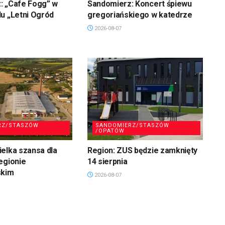
: „Cafe Fogg” w
Sandomierz: Koncert śpiewu
u „Letni Ogród
gregoriańskiego w katedrze
2026-08-07
RZ/STASZÓW
SANDOMIERZ/STASZÓW
/OPATÓW
elka szansa dla
Region: ZUS będzie zamknięty
egionie
14 sierpnia
skim
2026-08-07