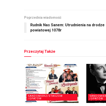
Poprzednia wiadomość
Rudnik Nas Sanem: Utrudnienia na drodze
powiatowej 1078r
Przeczytaj Także
SANDOMIERZ/STASZÓW
SANDOMIE
/OPATÓW
/OPATÓW