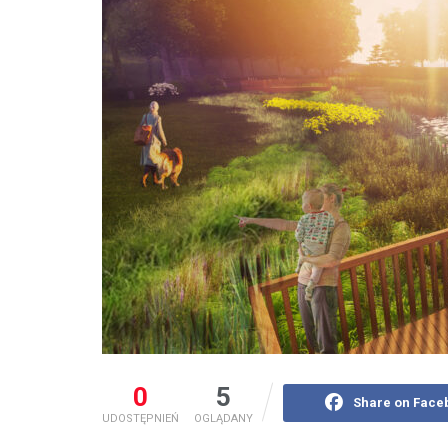
0
5
Share on Face
UDOSTĘPNIEŃ
OGLĄDANY