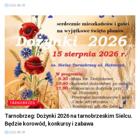
Region: Bezpieczniej w powiecie niżańskim i
dębickim. Są pieniądze na inwestycje
2026-08-09
TARNOBRZEG
Tarnobrzeg: Dożynki 2026 na tarnobrzeskim Sielcu.
Będzie korowód, konkursy i zabawa