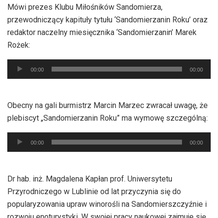
Mówi prezes Klubu Miłośników Sandomierza,
przewodniczący kapituły tytułu ‘Sandomierzanin Roku’ oraz
redaktor naczelny miesięcznika ‘Sandomierzanin’ Marek
Rożek:
Odtwarzacz
00:00
00:00
plików
dźwiękowych
Obecny na gali burmistrz Marcin Marzec zwracał uwagę, że
plebiscyt „Sandomierzanin Roku” ma wymowę szczególną:
Odtwarzacz
00:00
00:00
plików
dźwiękowych
Dr hab. inż. Magdalena Kapłan prof. Uniwersytetu
Przyrodniczego w Lublinie od lat przyczynia się do
popularyzowania upraw winorośli na Sandomierszczyźnie i
rozwoju enoturystyki. W swojej pracy naukowej zajmuje się