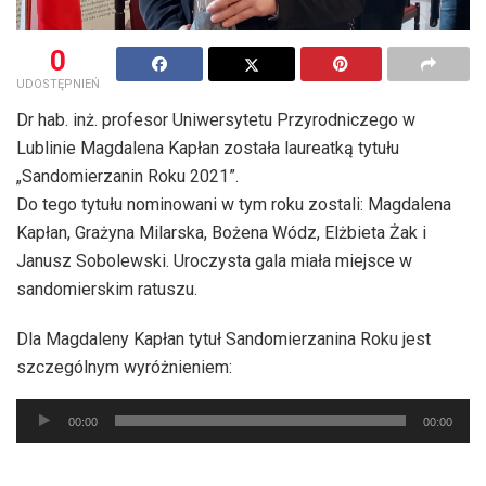
0
UDOSTĘPNIEŃ
Dr hab. inż. profesor Uniwersytetu Przyrodniczego w
Lublinie Magdalena Kapłan została laureatką tytułu
„Sandomierzanin Roku 2021”.
Do tego tytułu nominowani w tym roku zostali: Magdalena
Kapłan, Grażyna Milarska, Bożena Wódz, Elżbieta Żak i
Janusz Sobolewski. Uroczysta gala miała miejsce w
sandomierskim ratuszu.
Dla Magdaleny Kapłan tytuł Sandomierzanina Roku jest
szczególnym wyróżnieniem:
Odtwarzacz
00:00
00:00
plików
dźwiękowych