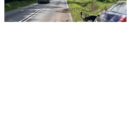
STALOWA WOLA/NISKO
Jeżowe: Dramat na drodze wojewódzkiej. Nie zyje
rowerzysta
2026-08-09
SANDOMIERZ/STASZÓW /OPATÓW
Sandomierz: I Maraton Pieszy „Tam Gdzie Pieprz
Rośnie”.
2026-08-09