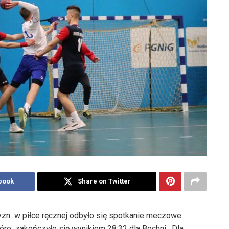
book
Share on Twitter
yzn w piłce ręcznej odbyło się spotkanie meczowe
óre zakończyło się wynikiem 28:32 dla Bochni. Dla