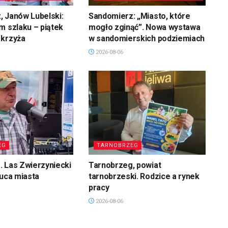
 Janów Lubelski:
Sandomierz: „Miasto, które
m szlaku – piątek
mogło zginąć”. Nowa wystawa
 krzyża
w sandomierskich podziemiach
2026-08-06
EG
TARNOBRZEG
 Las Zwierzyniecki
Tarnobrzeg, powiat
łuca miasta
tarnobrzeski. Rodzice a rynek
pracy
2026-08-06