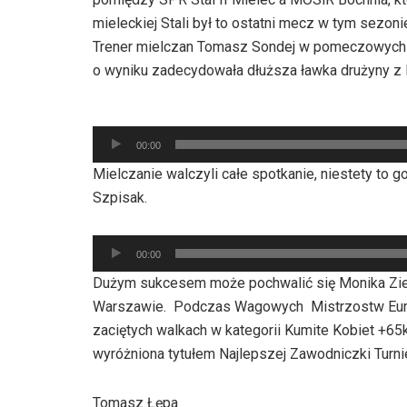
mieleckiej Stali był to ostatni mecz w tym sezon
Trener mielczan Tomasz Sondej w pomeczowych r
o wyniku zadecydowała dłuższa ławka drużyny z 
Odtwarzacz
00:00
plików
Mielczanie walczyli całe spotkanie, niestety to g
dźwiękowych
Szpisak.
Odtwarzacz
00:00
plików
Dużym sukcesem może pochwalić się Monika Ziel
dźwiękowych
Warszawie. Podczas Wagowych Mistrzostw Europ
zaciętych walkach w kategorii Kumite Kobiet +65
wyróżniona tytułem Najlepszej Zawodniczki Turnie
Tomasz Łępa