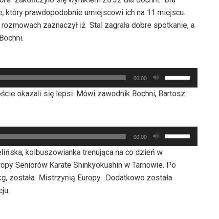
ie, który prawdopodobnie umiejscowi ich na 11 miejscu.
ozmowach zaznaczył iż Stal zagrała dobre spotkanie, a
Bochni.
Używaj
00:00
strzałek
oście okazali się lepsi. Mówi zawodnik Bochni, Bartosz
do
góry
oraz
Używaj
do
00:00
strzałek
dołu
ińska, kolbuszowianka trenująca na co dzień w
do
aby
y Seniorów Karate Shinkyokushin w Tarnowie. Po
góry
zwiększyć
kg, została Mistrzynią Europy. Dodatkowo została
oraz
lub
ju.
do
zmniejszyć
dołu
głośność.