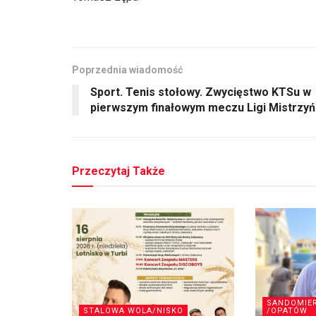
Poprzednia wiadomość
Sport. Tenis stołowy. Zwycięstwo KTSu w
pierwszym finałowym meczu Ligi Mistrzyń
Przeczytaj Także
SANDOMIE
STALOWA WOLA/NISKO
/OPATÓW