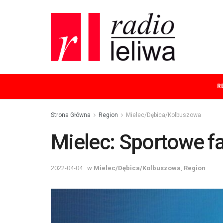
R
Strona Główna
Region
Mielec/Dębica/Kolbuszowa
Mielec: Sportowe f
2022-04-04
w
Mielec/Dębica/Kolbuszowa
,
Region