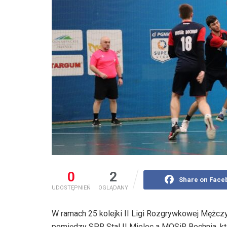
0
2
Share on Face
UDOSTĘPNIEŃ
OGLĄDANY
W ramach 25 kolejki II Ligi Rozgrywkowej Mężcz
pomiędzy SPR Stal II Mielec a MOSiR Bochnia, kt