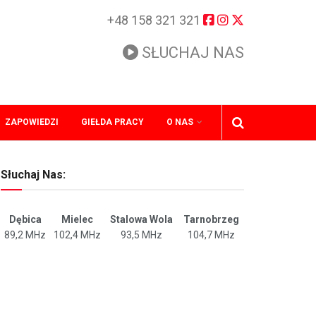
+48 158 321 321
SŁUCHAJ NAS
ZAPOWIEDZI
GIEŁDA PRACY
O NAS
Słuchaj Nas:
Dębica
Mielec
Stalowa Wola
Tarnobrzeg
89,2 MHz
102,4 MHz
93,5 MHz
104,7 MHz