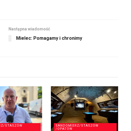
aby
zwiększyć
lub
zmniejszyć
Następna wiadomość
głośność.
Mielec: Pomagamy i chronimy
RZ/STASZÓW
SANDOMIERZ/STASZÓW
/OPATÓW