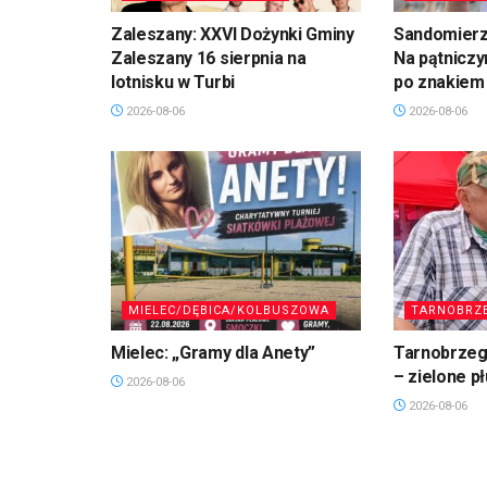
Zaleszany: XXVI Dożynki Gminy
Sandomierz,
Zaleszany 16 sierpnia na
Na pątniczy
lotnisku w Turbi
po znakiem
2026-08-06
2026-08-06
MIELEC/DĘBICA/KOLBUSZOWA
TARNOBRZ
Mielec: „Gramy dla Anety”
Tarnobrzeg.
– zielone p
2026-08-06
2026-08-06