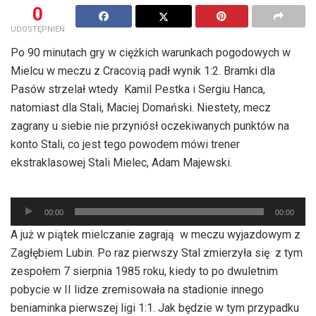
0
UDOSTĘPNIEŃ
Po 90 minutach gry w ciężkich warunkach pogodowych w
Mielcu w meczu z Cracovią padł wynik 1:2. Bramki dla
Pasów strzelał wtedy Kamil Pestka i Sergiu Hanca,
natomiast dla Stali, Maciej Domański. Niestety, mecz
zagrany u siebie nie przyniósł oczekiwanych punktów na
konto Stali, co jest tego powodem mówi trener
ekstraklasowej Stali Mielec, Adam Majewski.
Odtwarzacz
00:00
00:00
plików
A już w piątek mielczanie zagrają w meczu wyjazdowym z
dźwiękowych
Zagłębiem Lubin. Po raz pierwszy Stal zmierzyła się z tym
zespołem 7 sierpnia 1985 roku, kiedy to po dwuletnim
pobycie w II lidze zremisowała na stadionie innego
beniaminka pierwszej ligi 1:1. Jak będzie w tym przypadku