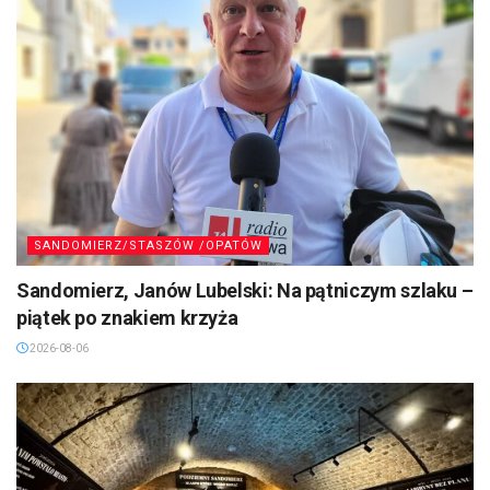
SANDOMIERZ/STASZÓW /OPATÓW
Sandomierz, Janów Lubelski: Na pątniczym szlaku –
piątek po znakiem krzyża
2026-08-06