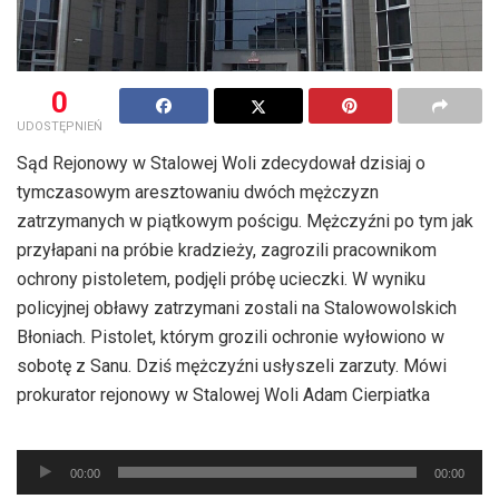
0
UDOSTĘPNIEŃ
Sąd Rejonowy w Stalowej Woli zdecydował dzisiaj o
tymczasowym aresztowaniu dwóch mężczyzn
zatrzymanych w piątkowym pościgu. Mężczyźni po tym jak
przyłapani na próbie kradzieży, zagrozili pracownikom
ochrony pistoletem, podjęli próbę ucieczki. W wyniku
policyjnej obławy zatrzymani zostali na Stalowowolskich
Błoniach. Pistolet, którym grozili ochronie wyłowiono w
sobotę z Sanu. Dziś mężczyźni usłyszeli zarzuty. Mówi
prokurator rejonowy w Stalowej Woli Adam Cierpiatka
Odtwarzacz
00:00
00:00
plików