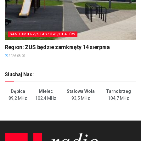
SANDOMIERZ/STASZÓW /OPATÓW
Region: ZUS będzie zamknięty 14 sierpnia
2026-08-07
Słuchaj Nas:
Dębica
Mielec
Stalowa Wola
Tarnobrzeg
89,2 MHz
102,4 MHz
93,5 MHz
104,7 MHz