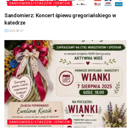
SANDOMIERZ/STASZÓW /OPATÓW
Sandomierz: Koncert śpiewu gregoriańskiego w
katedrze
2026-08-07
SANDOMIERZ/STASZÓW /OPATÓW