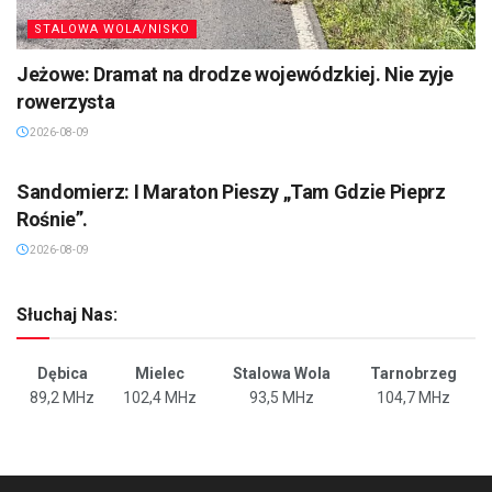
STALOWA WOLA/NISKO
Jeżowe: Dramat na drodze wojewódzkiej. Nie zyje
rowerzysta
2026-08-09
SANDOMIERZ/STASZÓW /OPATÓW
Sandomierz: I Maraton Pieszy „Tam Gdzie Pieprz
Rośnie”.
2026-08-09
Słuchaj Nas:
Dębica
Mielec
Stalowa Wola
Tarnobrzeg
89,2 MHz
102,4 MHz
93,5 MHz
104,7 MHz