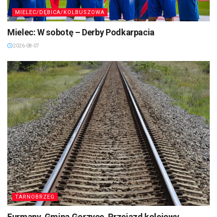
MIELEC/DĘBICA/KOLBUSZOWA
Mielec: W sobotę – Derby Podkarpacia
2026-08-07
TARNOBRZEG
Furmany, Gmina Gorzyce. Przejazd kolejowy