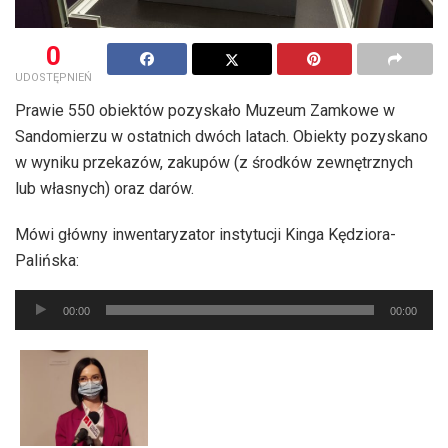
0
UDOSTĘPNIEŃ
Prawie 550 obiektów pozyskało Muzeum Zamkowe w
Sandomierzu w ostatnich dwóch latach. Obiekty pozyskano
w wyniku przekazów, zakupów (z środków zewnętrznych
lub własnych) oraz darów.
Mówi główny inwentaryzator instytucji Kinga Kędziora-
Palińska:
Odtwarzacz
00:00
00:00
plików
dźwiękowych