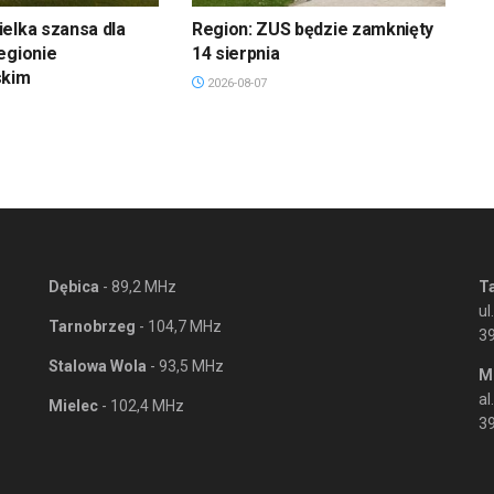
elka szansa dla
Region: ZUS będzie zamknięty
egionie
14 sierpnia
skim
2026-08-07
Dębica
- 89,2 MHz
T
ul
Tarnobrzeg
- 104,7 MHz
3
Stalowa Wola
- 93,5 MHz
M
al
Mielec
- 102,4 MHz
39