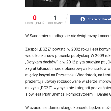
0
1
Share on Face
UDOSTĘPNIEŃ
OGLĄDANY
W Sandomierzu odbędzie się świąteczny koncert z
Zespół „DGZZ” powstał w 2002 roku i jest kontynu
wielu konkursów piosenki poetyckiej. W 2009 roku
„Dotykam dachów”, a w 2012 płyta studyjna pt. „O
zagrał kilkaset imprez plenerowych, koncertów w
między innymi na Przystanku Woodstock, na fes
prezentują utwory rozbudowane w sferze improwi
muzyka „DGZZ” wymyka się kategorii poezji śpiew
słów jest Piotr Brymas, kompozytorem – Daniel Ga
W czasie sandomierskiego koncertu będzie można