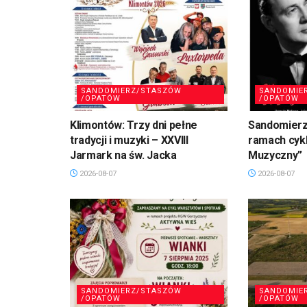
SANDOMIERZ/STASZÓW
SANDOMIE
/OPATÓW
/OPATÓW
Klimontów: Trzy dni pełne
Sandomierz
tradycji i muzyki – XXVIII
ramach cykl
Jarmark na św. Jacka
Muzyczny”
2026-08-07
2026-08-07
SANDOMIERZ/STASZÓW
SANDOMIE
/OPATÓW
/OPATÓW