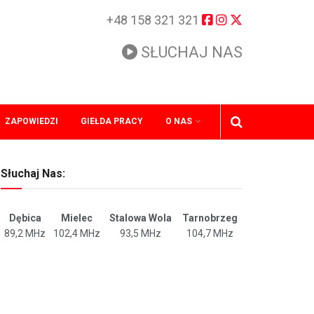
+48 158 321 321
SŁUCHAJ NAS
ZAPOWIEDZI
GIEŁDA PRACY
O NAS
Słuchaj Nas:
Dębica
Mielec
Stalowa Wola
Tarnobrzeg
89,2 MHz
102,4 MHz
93,5 MHz
104,7 MHz