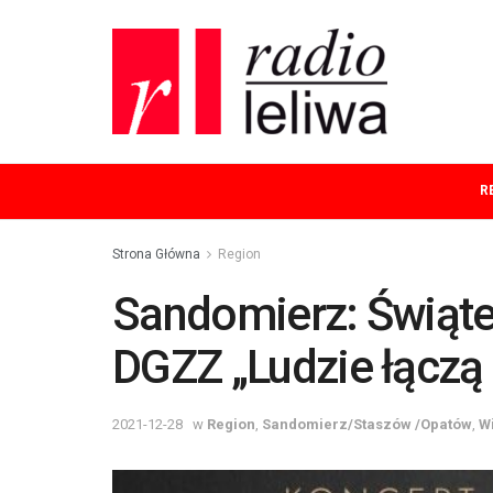
R
Strona Główna
Region
Sandomierz: Świąte
DGZZ „Ludzie łączą 
2021-12-28
w
Region
,
Sandomierz/Staszów /Opatów
,
W