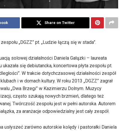
book
Share on Twitter
espołu „DGZZ” pt. „Ludzie łączą się w stada”.
acją solowej działalności Daniela Gałązki – laureata
 ukazała się debiutancka, koncertowa płyta zespołu pt.
dległości”. W trakcie dotychczasowej działalności zespół
 klubach i w domach kultury. W roku 2013 „DGZZ” zagrał
tiwalu „Dwa Brzegi” w Kazimierzu Dolnym. Muzycy
zacji, często szukają nowych brzmień, dlatego też
anej. Twórczość zespołu jest w pełni autorska. Autorem
łązka, za aranżacje odpowiedzialny jest cały zespół.
 usłyszeć zarówno autorskie kolędy i pastorałki Daniela