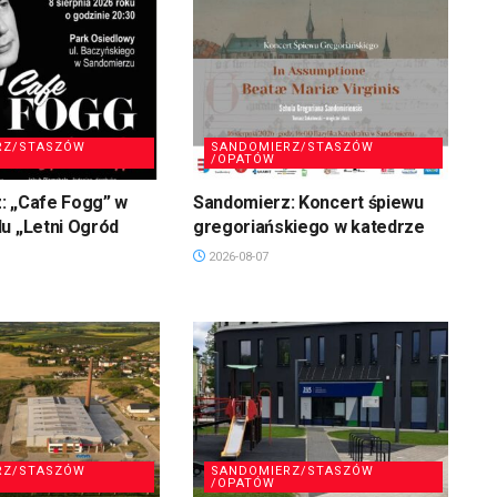
RZ/STASZÓW
SANDOMIERZ/STASZÓW
/OPATÓW
: „Cafe Fogg” w
Sandomierz: Koncert śpiewu
u „Letni Ogród
gregoriańskiego w katedrze
2026-08-07
RZ/STASZÓW
SANDOMIERZ/STASZÓW
/OPATÓW