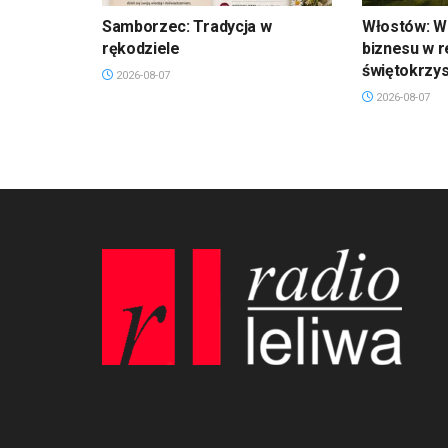
Samborzec: Tradycja w
Włostów: Wi
rękodziele
biznesu w r
świętokrzy
2026-08-07
2026-08-07