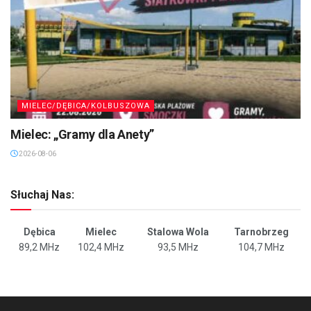
MIELEC/DĘBICA/KOLBUSZOWA
Mielec: „Gramy dla Anety”
2026-08-06
Słuchaj Nas:
Dębica
Mielec
Stalowa Wola
Tarnobrzeg
89,2 MHz
102,4 MHz
93,5 MHz
104,7 MHz