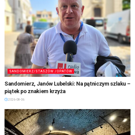
SANDOMIERZ/STASZÓW /OPATÓW
Sandomierz, Janów Lubelski: Na pątniczym szlaku –
piątek po znakiem krzyża
2026-08-06