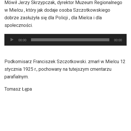
Mówił Jerzy Skrzypczak, dyrektor Muzeum Regionalnego
dźwiękowych
w Mielcu , który jak dodaje osoba Szczotkowskiego
dobrze zasłużyła się dla Policji , dla Mielca i dla
społeczności.
Odtwarzacz
00:00
00:00
plików
dźwiękowych
Podkomisarz Franciszek Szczotkowski. zmarł w Mielcu 12
stycznia 1925 r., pochowany na tutejszym cmentarzu
parafialnym.
Tomasz Łępa