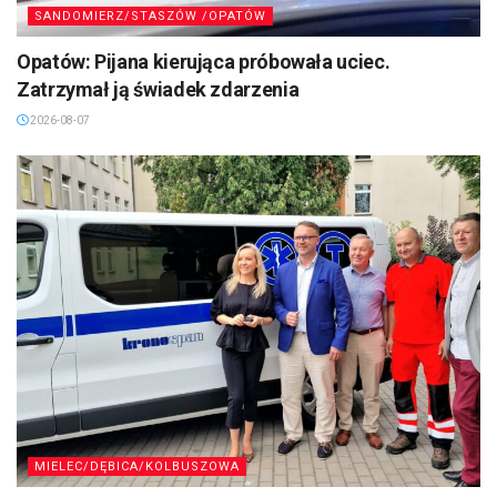
SANDOMIERZ/STASZÓW /OPATÓW
Opatów: Pijana kierująca próbowała uciec.
Zatrzymał ją świadek zdarzenia
2026-08-07
MIELEC/DĘBICA/KOLBUSZOWA