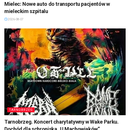
Mielec: Nowe auto do transportu pacjentów w
mieleckim szpitalu
2026-08-07
TARNOBRZEG
Tarnobrzeg. Koncert charytatywny w Wake Parku.
Dochód dla schroniska „U Machowiaków”