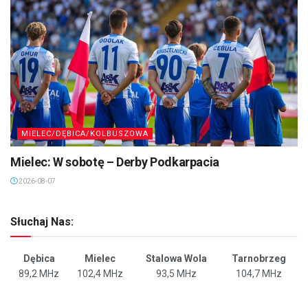
MIELEC/DĘBICA/KOLBUSZOWA
Mielec: W sobotę – Derby Podkarpacia
2026-08-07
Słuchaj Nas:
Dębica
Mielec
Stalowa Wola
Tarnobrzeg
89,2 MHz
102,4 MHz
93,5 MHz
104,7 MHz