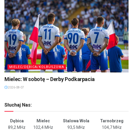
MIELEC/DĘBICA/KOLBUSZOWA
Mielec: W sobotę – Derby Podkarpacia
2026-08-07
Słuchaj Nas:
Dębica
Mielec
Stalowa Wola
Tarnobrzeg
89,2 MHz
102,4 MHz
93,5 MHz
104,7 MHz